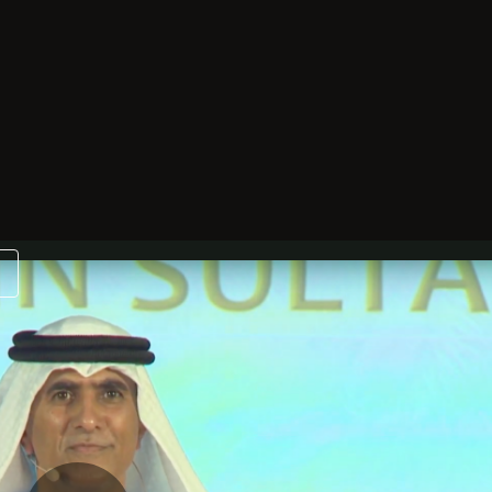
Wiedergabelisten
Weitergeben
Automatisch ü
Sultan Al Qasimi: Virtual
imi
Gesponsert von:
RootsTech