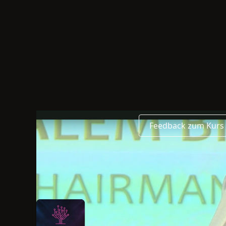
Englisch
2023
Feedback zum Kurs
Die Sprache dieses Beitrags ist Englisch
Dieser Beitrag wurde 2023 veröffentlicht
H.H. Sheikh Salem bin 
Exclusive Keynote
H.H. Sheikh Salem bin Sultan Al Qas