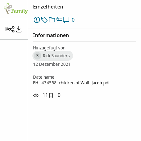
Einzelheiten
Familienstammbaum
Suchen
Erinne
0
Kein Titel
Informationen
Hinzugefügt von
Rick Saunders
R
12 Dezember 2021
Dateiname
FHL 434558, children of Wolff Jacob.pdf
11
0