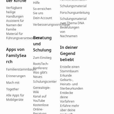
der Kirche
Hilfe
Schulungsmaterial
Verfügbare
So erreichen
heilige
Forschungsanleitung
Sie uns
Handlungen
Dein Account
Schulungsmaterial
Assistent für
zum Thema DNA
Verbesserungsvorschläge
Namen der
Bedeutungen
Familie
von
Material für
Nachnamen
Beratung
Führungsverantwortliche
und
In deiner
Apps von
Schulung
Gegend
FamilySea
Zum Einstieg
beliebt
rch
RootsTech-
Erstelle einen
Konferenz
Familienstammbaum
Stammbaum
Was gibtʼs
Erkunde
Erinnerungen
Neues
Geburts-,
Schulungscenter
Mach mit
Heirats- und
Genealogie-
Sterbeurkunden
Together
Wiki
Entdecke
Alle Apps für
Kanal auf
deine
Mobilgeräte
YouTube
Vorfahren
Kostenlose
Erfahre mehr
Online-
über deine
Beratung