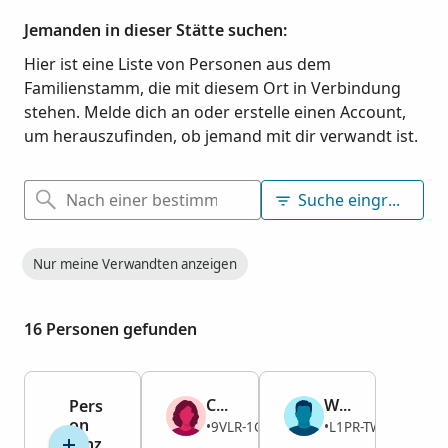
Jemanden in dieser Stätte suchen:
Hier ist eine Liste von Personen aus dem
Familienstamm, die mit diesem Ort in Verbindung
stehen. Melde dich an oder erstelle einen Account,
um herauszufinden, ob jemand mit dir verwandt ist.
Suche eingrenzen
Nur meine Verwandten anzeigen
16 Personen gefunden
Chloe Erma Compton
William Floyd Compton
Pers
on
Weiblich
Männlich
9VLR-1GH
L1PR-TWM
1911–1994
•
1904–1985
•
hinz