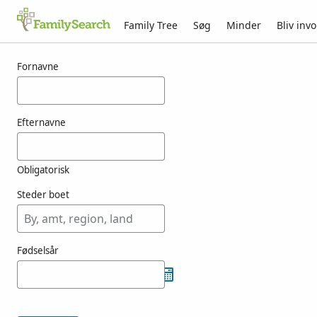
Family Tree
Søg
Minder
Bliv invo
Resultater for woestfeld
Fornavne
Efternavne
Obligatorisk
Steder boet
Fødselsår