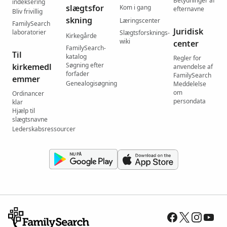
Betydninger af
indeksering
slægtsfor
Kom i gang
efternavne
Bliv frivillig
skning
Læringscenter
FamilySearch
Juridisk
laboratorier
Slægtsforsknings-
Kirkegårde
wiki
center
FamilySearch-
Til
katalog
Regler for
Søgning efter
kirkemedl
anvendelse af
forfader
FamilySearch
emmer
Genealogisøgning
Meddelelse
om
Ordinancer
persondata
klar
Hjælp til
slægtsnavne
Lederskabsressourcer