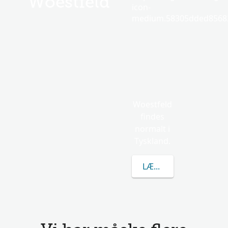
Woestfeld
icon-
medium.58305dded85682
Woestfeld
findes
normalt i
Tyskland.
LÆR MERE OM WOEST