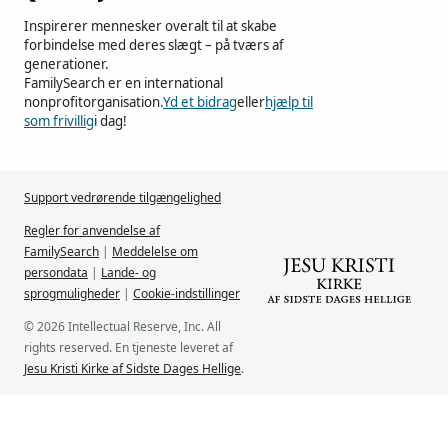
Inspirerer mennesker overalt til at skabe
forbindelse med deres slægt – på tværs af
generationer.
FamilySearch er en international
nonprofitorganisation.
Yd et bidrag
eller
hjælp til
som frivillig
i dag!
Support vedrørende tilgængelighed
Regler for anvendelse af
FamilySearch
|
Meddelelse om
persondata
|
Lande- og
sprogmuligheder
|
Cookie-indstillinger
© 2026 Intellectual Reserve, Inc. All
rights reserved. En tjeneste leveret af
Jesu Kristi Kirke af Sidste Dages Hellige
.