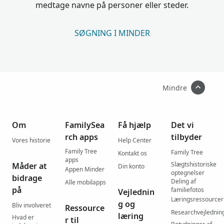
medtage navne på personer eller steder.
SØGNING I MINDER
Mindre
Om
FamilySea
Få hjælp
Det vi
rch apps
tilbyder
Vores historie
Help Center
Family Tree
Family Tree
Kontakt os
apps
Slægtshistoriske
Måder at
Din konto
Appen Minder
optegnelser
bidrage
Deling af
Alle mobilapps
på
familiefotos
Vejlednin
Læringsressourcer
g og
Bliv involveret
Ressource
Researchvejlednin
læring
Hvad er
r til