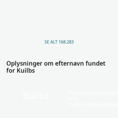
SE ALT 168.283
Oplysninger om efternavn fundet
for Kuilbs
https://edge.fscdn.org/as
Kuilbs
icon-
medium.58305dded85682