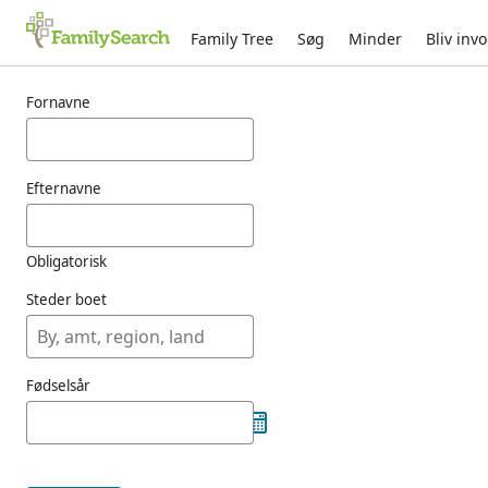
Family Tree
Søg
Minder
Bliv invo
Resultater for kuilbs
Fornavne
Efternavne
Obligatorisk
Steder boet
Fødselsår