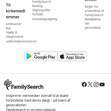
FamilySearch-
Til
katalog
Regler for
Søgning efter
kirkemedl
anvendelse af
forfader
FamilySearch
emmer
Genealogisøgning
Meddelelse
om
Ordinancer
persondata
klar
Hjælp til
slægtsnavne
Lederskabsressourcer
Inspirerer mennesker overalt til at skabe
forbindelse med deres slægt – på tværs af
generationer.
FamilySearch er en international