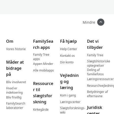
Mindre
Om
FamilySea
Få hjælp
Det vi
rch apps
tilbyder
Vores historie
Help Center
Family Tree
Family Tree
Kontakt os
apps
Slægtshistoriske
Måder at
Din konto
Appen Minder
optegnelser
bidrage
Deling af
Alle mobilapps
på
familiefotos
Vejlednin
Læringsressourcer
g og
Bliv involveret
Ressource
Researchvejlednin
læring
Hvad er
r til
Betydninger af
indeksering
slægtsfor
Kom i gang
efternavne
Bliv frivillig
skning
Læringscenter
FamilySearch
Juridisk
laboratorier
Slægtsforsknings-
Kirkegårde
wiki
center