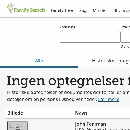
Family Tree
Søg
Minder
Bliv invo
Resultater for feniman
Fornavne
Efter
Oblig
Alle
Historiske opteg
Ingen optegnelser 
Historiske optegnelser er dokumenter, der fortæller om
detaljer om en persons livsbegivenheder.
Lær mere
Billede
Navn
Mere
John Feniman
USA, New York jordopteg