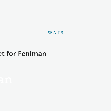
SE ALT 3
et for Feniman
an