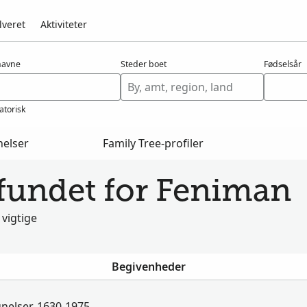
lveret
Aktiviteter
navne
Steder boet
Fødselsår
atorisk
nelser
Family Tree-profiler
fundet for Feniman
 vigtige
Begivenheder
nelser, 1630-1975