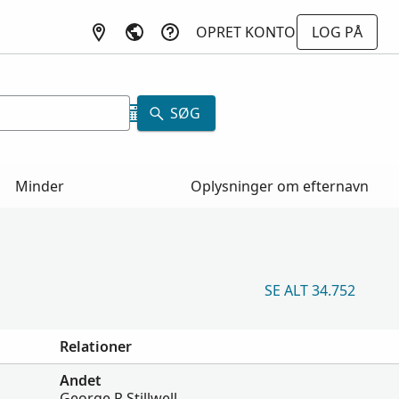
OPRET KONTO
LOG PÅ
SØG
Minder
Oplysninger om efternavn
SE ALT 34.752
Relationer
Andet
George R Stillwell