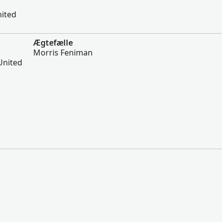
nited
Ægtefælle
Morris Feniman
United