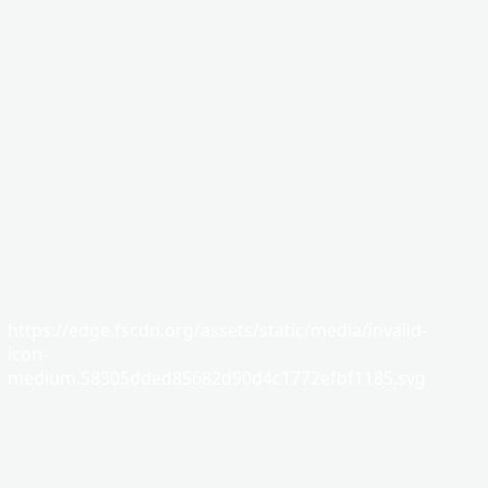
https://edge.fscdn.org/assets/static/media/invalid-
icon-
medium.58305dded85682d90d4c1772efbf1185.svg