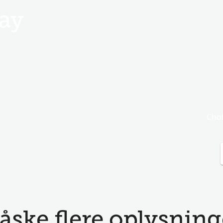
ay
Chof
åske flere oplysninger