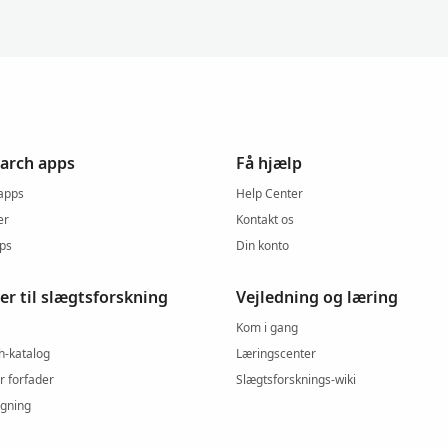
arch apps
Få hjælp
 apps
Help Center
er
Kontakt os
pps
Din konto
er til slægtsforskning
Vejledning og læring
Kom i gang
h-katalog
Læringscenter
r forfader
Slægtsforsknings-wiki
gning