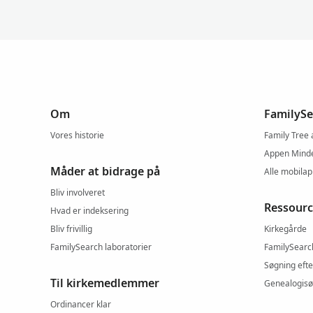
Om
FamilySe
Vores historie
Family Tree
Appen Mind
Måder at bidrage på
Alle mobila
Bliv involveret
Ressourc
Hvad er indeksering
Bliv frivillig
Kirkegårde
FamilySearch laboratorier
FamilySearc
Søgning efte
Til kirkemedlemmer
Genealogisø
Ordinancer klar