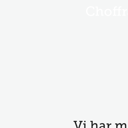
Choffr
Vi har m