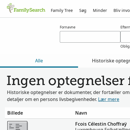
Family Tree
Søg
Minder
Bliv invo
Resultater for choffray
Fornavne
Efter
Oblig
Alle
Historiske opteg
Ingen optegnelser 
Historiske optegnelser er dokumenter, der fortæller om
detaljer om en persons livsbegivenheder.
Lær mere
Billede
Navn
Mere
Fcois Célestin Choffraÿ
Luxembourg Folketælling