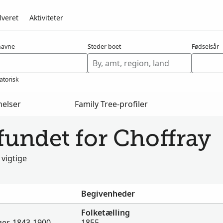
lveret
Aktiviteter
navne
Steder boet
Fødselsår
atorisk
nelser
Family Tree-profiler
fundet for Choffray
 vigtige
Begivenheder
Folketælling
er, 1843-1900
1855