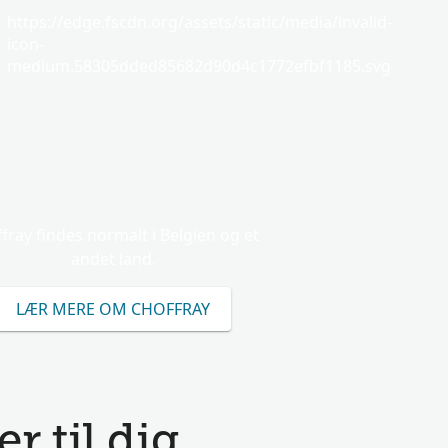
https://edge.fscdn.org/assets/static/media/invalid-
icon-
medium.58305dded85682d90d4c1772efbf1185.svg
fray findes normalt i Belgien og et
andet land.
LÆR MERE OM CHOFFRAY
 til dig.