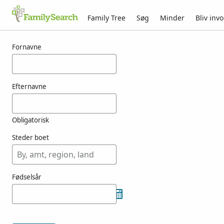
Family Tree
Søg
Minder
Bliv invo
Resultater for ashikari
Fornavne
Efternavne
Obligatorisk
Steder boet
Fødselsår