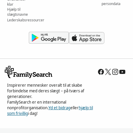
persondata
klar
Hjælp til
slægtsnavne
Lederskabsressourcer
Inspirerer mennesker overalt til at skabe
forbindelse med deres slægt – på tværs af
generationer.
FamilySearch er en international
nonprofitorganisation.
Yd et bidrag
eller
hjælp til
som frivillig
i dag!