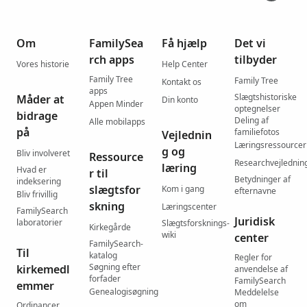
Om
FamilySea
Få hjælp
Det vi
rch apps
tilbyder
Vores historie
Help Center
Family Tree
Family Tree
Kontakt os
apps
Slægtshistoriske
Måder at
Din konto
Appen Minder
optegnelser
bidrage
Deling af
Alle mobilapps
på
familiefotos
Vejlednin
Læringsressourcer
g og
Bliv involveret
Ressource
Researchvejlednin
læring
Hvad er
r til
Betydninger af
indeksering
slægtsfor
Kom i gang
efternavne
Bliv frivillig
skning
Læringscenter
FamilySearch
Juridisk
laboratorier
Slægtsforsknings-
Kirkegårde
wiki
center
FamilySearch-
Til
katalog
Regler for
Søgning efter
kirkemedl
anvendelse af
forfader
FamilySearch
emmer
Genealogisøgning
Meddelelse
om
Ordinancer