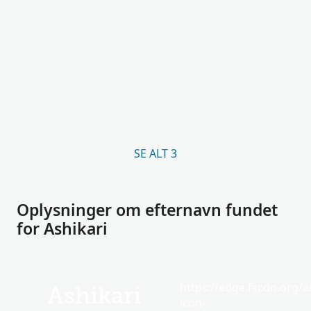
SE ALT 3
Oplysninger om efternavn fundet
for Ashikari
https://edge.fscdn.org/as
Ashikari
icon-