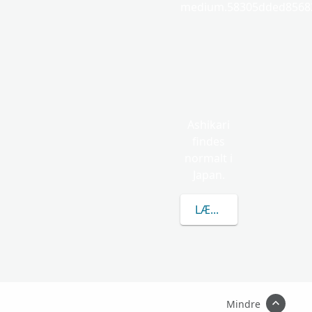
medium.58305dded85682
Ashikari
findes
normalt i
Japan.
LÆR MERE OM ASHIKA
Mindre