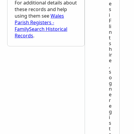
For additional details about
e
these records and help
s
i
using them see
Wales
F
Parish Registers -
li
FamilySearch Historical
n
Records
.
t
s
h
ir
e
,
s
o
g
n
e
r
e
g
i
s
t