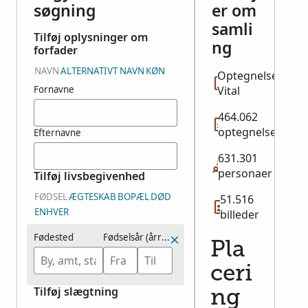
søgning
er om
samli
Tilføj oplysninger om
ng
forfader
NAVN
ALTERNATIVT NAVN
KØN
Optegnelsestype
Fornavne
Vital
464.062
optegnelser
Efternavne
631.301
personaer
Tilføj livsbegivenhed
FØDSEL
ÆGTESKAB
BOPÆL
DØD
51.516
ENHVER
billeder
Fødested
Fødselsår (årrække)
Pla
ceri
Tilføj slægtning
ng