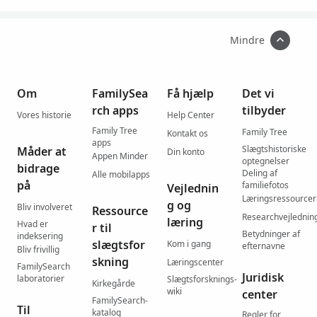
Mindre
Om
FamilySea
Få hjælp
Det vi
rch apps
tilbyder
Vores historie
Help Center
Family Tree
Family Tree
Kontakt os
apps
Slægtshistoriske
Måder at
Din konto
Appen Minder
optegnelser
bidrage
Deling af
Alle mobilapps
på
familiefotos
Vejlednin
Læringsressourcer
g og
Bliv involveret
Ressource
Researchvejlednin
læring
Hvad er
r til
Betydninger af
indeksering
slægtsfor
Kom i gang
efternavne
Bliv frivillig
skning
Læringscenter
FamilySearch
Juridisk
laboratorier
Slægtsforsknings-
Kirkegårde
wiki
center
FamilySearch-
Til
katalog
Regler for