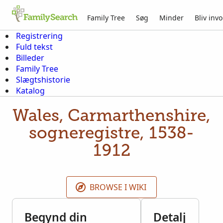
Family Tree
Søg
Minder
Bliv invo
Registrering
Fuld tekst
Billeder
Family Tree
Slægtshistorie
Katalog
Wales, Carmarthenshire,
sogneregistre, 1538-
1912
BROWSE I WIKI
Begynd din
Detalj