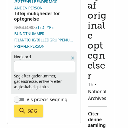
ÆGTEFÆLLE
FADER
MOR
af
ANDEN PERSON
Tilføj muligheder for
orig
optegnelse
inal
NØGLEORD
STED
TYPE
BUNDTNUMMER
e
FILM/FICHE/BILLEDGRUPPENUMMER (DGS)
opt
PRIMÆR PERSON
egn
Nøgleord
else
r
Søg efter gadenummer,
gadeadresse, erhverv eller
The
ægteskabelig status
National
Archives
Vis præcis søgning
SØG
Citer
denne
samling