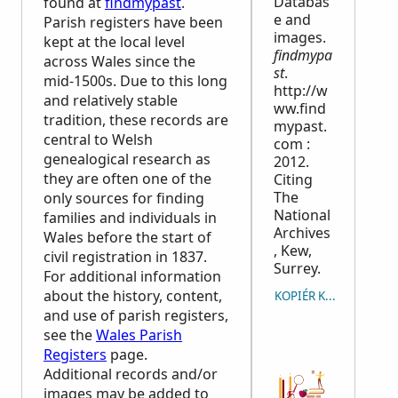
Databas
found at
findmypast
.
e and
Parish registers have been
images.
kept at the local level
findmypa
across Wales since the
st
.
mid-1500s. Due to this long
http://w
and relatively stable
ww.find
tradition, these records are
mypast.
central to Welsh
com :
genealogical research as
2012.
they are often one of the
Citing
The
only sources for finding
National
families and individuals in
Archives
Wales before the start of
, Kew,
civil registration in 1837.
Surrey.
For additional information
about the history, content,
KOPIÉR KILDEANGIVE
and use of parish registers,
see the
Wales Parish
Registers
page.
Additional records and/or
images may be added to