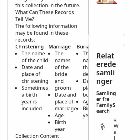
this collection in the future.
What Can These Records
Tell Me?
The following information
may be found in these
records:
Christening
Marriage
Burial
The name
The
The
Relat
of the child
names
name of
erede
Date and
of the
the
samli
place of
bride
deceased
nger
christening
and
Date and
Sometimes
groom
place of
Samling
a birth
Date and
burial
er fra
year is
place of
Age
FamilyS
included
marriage
Birth
earch
Age
year
VITAL
Birth
W
year
a
Collection Content
l