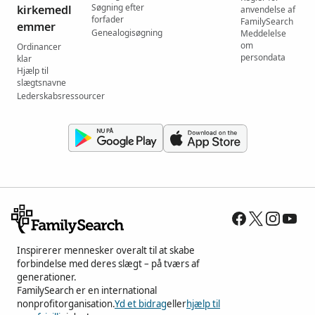
Søgning efter
kirkemedl
anvendelse af
forfader
FamilySearch
emmer
Genealogisøgning
Meddelelse
om
Ordinancer
persondata
klar
Hjælp til
slægtsnavne
Lederskabsressourcer
Inspirerer mennesker overalt til at skabe
forbindelse med deres slægt – på tværs af
generationer.
FamilySearch er en international
nonprofitorganisation.
Yd et bidrag
eller
hjælp til