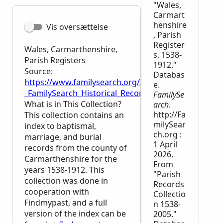
"Wales,
Carmart
henshire
Vis oversættelse
, Parish
Register
Wales, Carmarthenshire,
s, 1538-
Parish Registers
1912."
Source:
Databas
https://www.familysearch.org/en/wiki/Wales,_Carmar
e.
_FamilySearch_Historical_Records
FamilySe
What is in This Collection?
arch
.
http://Fa
This collection contains an
milySear
index to baptismal,
ch.org :
marriage, and burial
1 April
records from the county of
2026.
Carmarthenshire for the
From
years 1538-1912. This
"Parish
collection was done in
Records
cooperation with
Collectio
Findmypast, and a full
n 1538-
version of the index can be
2005."