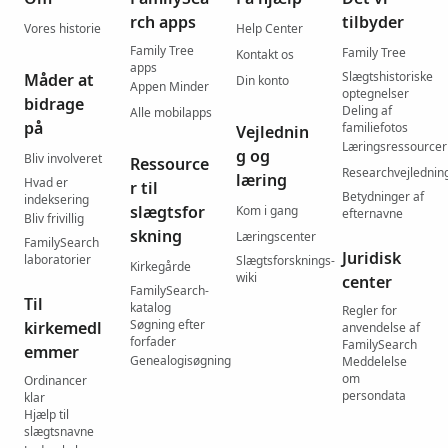
rch apps
tilbyder
Vores historie
Help Center
Family Tree
Family Tree
Kontakt os
apps
Slægtshistoriske
Måder at
Din konto
Appen Minder
optegnelser
bidrage
Deling af
Alle mobilapps
på
familiefotos
Vejlednin
Læringsressourcer
g og
Bliv involveret
Ressource
Researchvejlednin
læring
Hvad er
r til
Betydninger af
indeksering
slægtsfor
Kom i gang
efternavne
Bliv frivillig
skning
Læringscenter
FamilySearch
Juridisk
laboratorier
Slægtsforsknings-
Kirkegårde
wiki
center
FamilySearch-
Til
katalog
Regler for
Søgning efter
kirkemedl
anvendelse af
forfader
FamilySearch
emmer
Genealogisøgning
Meddelelse
om
Ordinancer
persondata
klar
Hjælp til
slægtsnavne