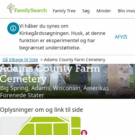
Family Tree
Søg
Minder
Bliv invo
Vi håber du synes om
Kirkegårdssøgningen. Husk, at denne
AFVIS
funktion er eksperimentel og har
begrænset understøttelse.
Gå tilbage til liste
> Adams County Farm Cemetery
Adams County Farm
Cemetery
Big Spring, Adams, Wisconsin, Amerikas
Forenede Stater
Oplysninger om og link til side