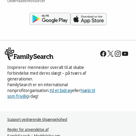
Lederskabsressourcer
Inspirerer mennesker overalt til at skabe
forbindelse med deres slægt – på tværs af
generationer.
FamilySearch er en international
nonprofitorganisation.
Yd et bidrag
eller
hjælp til
som frivillig
i dag!
Support vedrørende tilgængelighed
Regler for anvendelse af
FamilySearch
|
Meddelelse om