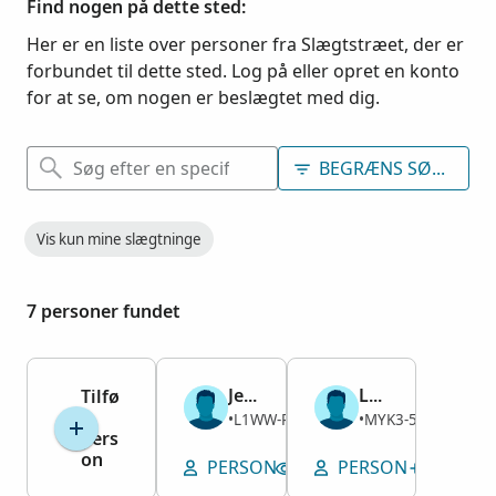
Find nogen på dette sted:
Her er en liste over personer fra Slægtstræet, der er
forbundet til dette sted. Log på eller opret en konto
for at se, om nogen er beslægtet med dig.
BEGRÆNS SØGNING
Vis kun mine slægtninge
7 personer fundet
Jerome Lysander Crown
Lucius Daniels
Tilfø
j
Mand
Mand
L1WW-PCK
MYK3-577
1854–1934
•
1848–1910
•
pers
on
PERSON
SE GRAVSTED
PERSON
TILFØJ