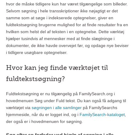
hvor de måske tidligere kun har været tilgængelige som billeder.
Selvom søgning i hele transskriptioner ikke nøjagtigt er det
samme som at søge i indekserede optegnelser, giver en
fuldtekstsøgning brugerne mulighed for at finde resultater fra en
hvilken som helst del af teksten i en optegnelse. Dette værktøj
hjælper tusindvis af mennesker med at finde slægtninge i
dokumenter, de ikke havde overvejet før, og opdage nye beviser
i tidligere usøgbare optegnelser.
Hvor kan jeg finde værktøjet til
fuldtekstsøgning?
Fuldtekstsøgning er nu tilgængelig på FamilySearch.org i
hovedmenuen Søg under Fuld tekst. Du kan også få adgang til
værktøjet via
søgningen i alle samlinger
på FamilySearchs
hjemmeside, når du er logget ind, og i
FamilySearch-kataloget
,
der også er i hovedmenuen for søgning.
Søg efter en forfader ved hjælp af søgning i alle