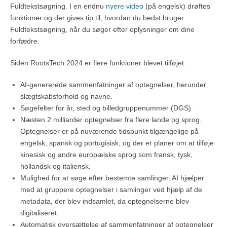
Fuldtekstsøgning. I en endnu
nyere video
(på engelsk) drøftes
funktioner og der gives tip til, hvordan du bedst bruger
Fuldtekstsøgning, når du søger efter oplysninger om dine
forfædre.
Siden RootsTech 2024 er flere funktioner blevet tilføjet:
AI-genererede sammenfatninger af optegnelser, herunder
slægtskabsforhold og navne.
Søgefelter for år, sted og billedgruppenummer (DGS).
Næsten 2 milliarder optegnelser fra flere lande og sprog.
Optegnelser er på nuværende tidspunkt tilgængelige på
engelsk, spansk og portugisisk, og der er planer om at tilføje
kinesisk og andre europæiske sprog som fransk, tysk,
hollandsk og italiensk.
Mulighed for at søge efter bestemte samlinger. AI hjælper
med at gruppere optegnelser i samlinger ved hjælp af de
metadata, der blev indsamlet, da optegnelserne blev
digitaliseret.
Automatisk oversættelse af sammenfatninger af optegnelser