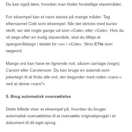
Du kan også lære, hvordan man finder forskellige stavemåder.
For eksempel kan et navn staves på mange måder. Tag
efternavnet Cole som eksempel. Når det skrives med kursiv
skrift, ser det nogle gange ud som »Cale« eller »Cele«. Hvis du
vil søge efter en mulig stavemåde, skal du tilføje et
spørgsmålstegn i stedet for »o« i »Cole«. Skriv
C?le
som
søgeord.
Mange ord kan have en lignende rod, såsom
carriage (vogn),
Carson
eller
Carstenson.
Du kan bruge en asterisk som
jokertegn til at finde alle ord, der begynder med roden »cars-«
ved at skrive »cars*«.
5. Brug automatisk oversættelse
Dette billede viser et eksempel på, hvordan du bruger
automatisk oversættelse til at oversætte originalsproget i et
dokument til dit eget sprog.