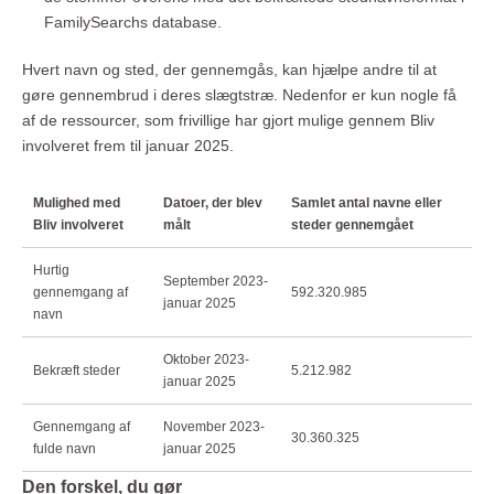
FamilySearchs database.
Hvert navn og sted, der gennemgås, kan hjælpe andre til at
gøre gennembrud i deres slægtstræ. Nedenfor er kun nogle få
af de ressourcer, som frivillige har gjort mulige gennem Bliv
involveret frem til januar 2025.
Mulighed med
Datoer, der blev
Samlet antal navne eller
Bliv involveret
målt
steder gennemgået
Hurtig
September 2023-
gennemgang af
592.320.985
januar 2025
navn
Oktober 2023-
Bekræft steder
5.212.982
januar 2025
Gennemgang af
November 2023-
30.360.325
fulde navn
januar 2025
Den forskel, du gør