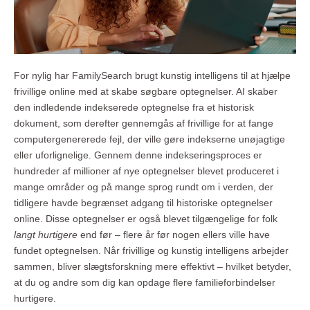
For nylig har FamilySearch brugt kunstig intelligens til at hjælpe
frivillige online med at skabe søgbare optegnelser. AI skaber
den indledende indekserede optegnelse fra et historisk
dokument, som derefter gennemgås af frivillige for at fange
computergenererede fejl, der ville gøre indekserne unøjagtige
eller uforlignelige. Gennem denne indekseringsproces er
hundreder af millioner af nye optegnelser blevet produceret i
mange områder og på mange sprog rundt om i verden, der
tidligere havde begrænset adgang til historiske optegnelser
online. Disse optegnelser er også blevet tilgængelige for folk
langt hurtigere
end før – flere år før nogen ellers ville have
fundet optegnelsen. Når frivillige og kunstig intelligens arbejder
sammen, bliver slægtsforskning mere effektivt – hvilket betyder,
at du og andre som dig kan opdage flere familieforbindelser
hurtigere.