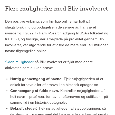
Flere muligheder med Bliv involveret
Den positive virkning, som frivillige online har haft på
slægtsforskning og opdagelser i de senere år, har været
uvurderlig. I 2022 fik FamilySearch adgang til USA’s folketælling
fra 1950, og frivillige, der arbejdede på projektet gennem Bliv
involveret, var afgørende for at gøre de mere end 151 millioner
navne tilgængelige online.
Siden muligheder
på Bliv involveret er fyldt med andre
aktiviteter, som du kan prøve:
Hurtig gennemgang af navne:
Tjek nøjagtigheden af et
enkelt fornavn eller efternavn i en historisk optegnelse.
Gennemgang af fulde navn:
Kontroller nøjagtigheden af et
helt navn – præfikser, fornavne, efternavne og suffikser – på
samme tid i en historisk optegnelse.
Bekræft steder:
Tjek nøjagtigheden af stedoplysninger, så
de stemmer overens med det bekræftede stednavneformat i