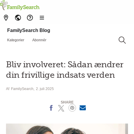
FamilySearch Blog
Kategorier
Abonnér
Bliv involveret: Sådan ændrer
din frivillige indsats verden
Af
FamilySearch
2. juli 2025
SHARE
Facebook
X
Pinterest
MailText