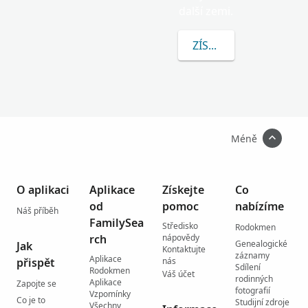
další zemi.
ZÍSKEJTE VÍCE INFOR
Méně
O aplikaci
Aplikace
Získejte
Co
od
pomoc
nabízíme
Náš příběh
FamilySea
Středisko
Rodokmen
rch
nápovědy
Genealogické
Jak
Kontaktujte
záznamy
Aplikace
přispět
nás
Sdílení
Rodokmen
Váš účet
rodinných
Aplikace
Zapojte se
fotografií
Vzpomínky
Co je to
Studijní zdroje
Všechny