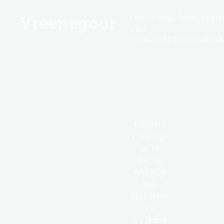
https://edge.fscdn.org/as
Vreenegoor
icon-
medium.58305dded85682
Příjmení
Vreenego
or se
běžně
vyskytuje
zde:
Nizozems
ko
a v jedné