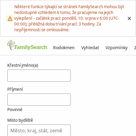
Některé funkce týkající se stránek FamilySearch mohou být
nedostupné vzhledem k tomu, že pracujeme na jejich
vylepšení – začátek prací: pondělí, 10. srpna v 6:00 (UTC-
00:00); přibližná doba trvání prací: 3 hodiny. Za
nepříjemnosti se omlouváme.
Rodokmen
Vyhledat
Vzpomínky
Výsledky týkající se osoby vreenegoor
Křestní jméno(a)
Příjmení
Povinné
Místo bydliště