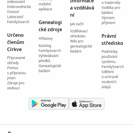
Informace
indexování
a materiály
mobilní
Dobrovolnická
a vzdělává
Vodítka pro
aplikace
činnost
bádání
ní
Laboratoř
Význam
Genealogi
FamilySearch
příjmení
Jak začít
cké zdroje
Vzdělávací
Určeno
Právní
středisko
Hřbitovy
Wiki pro
členům
středisko
Katalog
genealogické
Církve
FamilySearch
bádání
Podmínky
Vyhledávání
používání
Připravené
předků
systému
obřady
Genealogické
FamilySearch
Pomoc
bádání
Sdělení
s přípravou
o ochraně
jmen
osobních
Zdroje pro
údajů
vedoucí