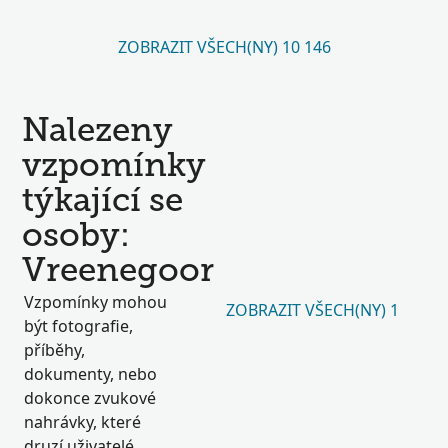
ZOBRAZIT VŠECH(NY) 10 146
Nalezeny
vzpomínky
týkající se
osoby:
Vreenegoor
Vzpomínky mohou
ZOBRAZIT VŠECH(NY) 1
být fotografie,
příběhy,
dokumenty, nebo
dokonce zvukové
nahrávky, které
druzí uživatelé