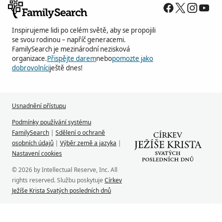
Inspirujeme lidi po celém světě, aby se propojili
se svou rodinou – napříč generacemi.
FamilySearch je mezinárodní nezisková
organizace.
Přispějte darem
nebo
pomozte jako
dobrovolníci
ještě dnes!
Usnadnění přístupu
Podmínky používání systému
FamilySearch
|
Sdělení o ochraně
osobních údajů
|
Výběr země a jazyka
|
Nastavení cookies
© 2026 by Intellectual Reserve, Inc. All
rights reserved. Službu poskytuje
Církev
Ježíše Krista Svatých posledních dnů