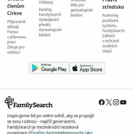
Hřbitovy
Wiki pro
členům
středisko
Katalog
genealogické
Církve
FamilySearch
bádání
Podmínky
Vyhledávání
používání
Připravené
předků
systému
obřady
Genealogické
FamilySearch
Pomoc
bádání
Sdělení
s přípravou
o ochraně
jmen
osobních
Zdroje pro
údajů
vedoucí
Inspirujeme lidi po celém světě, aby se propojili
se svou rodinou – napříč generacemi.
FamilySearch je mezinárodní nezisková
organizace.
Přispějte darem
nebo
pomozte jako