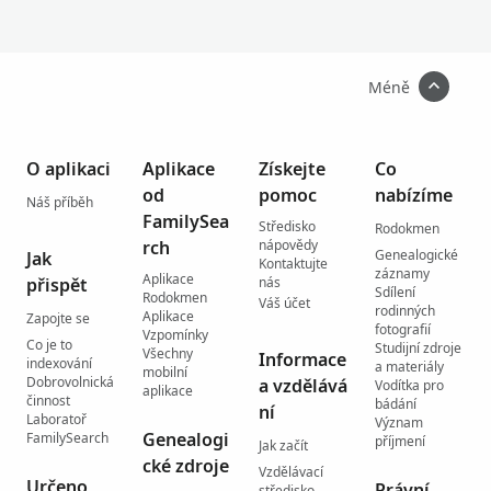
Méně
O aplikaci
Aplikace
Získejte
Co
od
pomoc
nabízíme
Náš příběh
FamilySea
Středisko
Rodokmen
rch
nápovědy
Genealogické
Jak
Kontaktujte
záznamy
Aplikace
přispět
nás
Sdílení
Rodokmen
Váš účet
rodinných
Aplikace
Zapojte se
fotografií
Vzpomínky
Co je to
Studijní zdroje
Všechny
Informace
indexování
a materiály
mobilní
Dobrovolnická
a vzdělává
Vodítka pro
aplikace
činnost
bádání
ní
Laboratoř
Význam
Genealogi
FamilySearch
příjmení
Jak začít
cké zdroje
Vzdělávací
Určeno
Právní
středisko