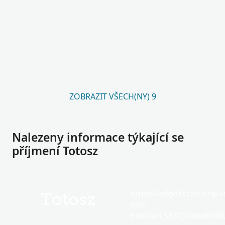
ZOBRAZIT VŠECH(NY) 9
Nalezeny informace týkající se
příjmení Totosz
https://edge.fscdn.org/as
Totosz
icon-
medium.58305dded85682