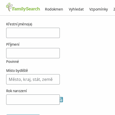
Rodokmen
Vyhledat
Vzpomínky
Výsledky týkající se osoby totosz
Křestní jméno(a)
Příjmení
Povinné
Místo bydliště
Rok narození