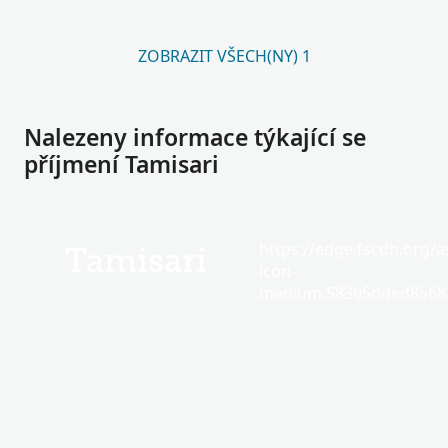
ZOBRAZIT VŠECH(NY) 1
Nalezeny informace týkající se
příjmení Tamisari
https://edge.fscdn.org/as
Tamisari
icon-
medium.58305dded85682