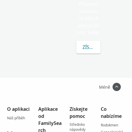
Příjmení
Tamisari
se běžně
vyskytuje
zde: Itálie.
ZÍSKEJTE VÍCE INFOR
Méně
O aplikaci
Aplikace
Získejte
Co
od
pomoc
nabízíme
Náš příběh
FamilySea
Středisko
Rodokmen
rch
nápovědy