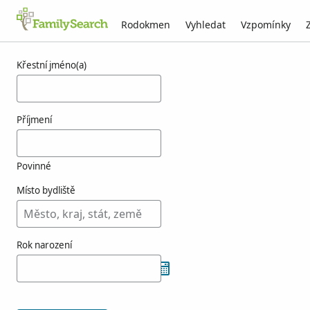
Rodokmen
Vyhledat
Vzpomínky
Výsledky týkající se osoby tamisari
Křestní jméno(a)
Příjmení
Povinné
Místo bydliště
Rok narození