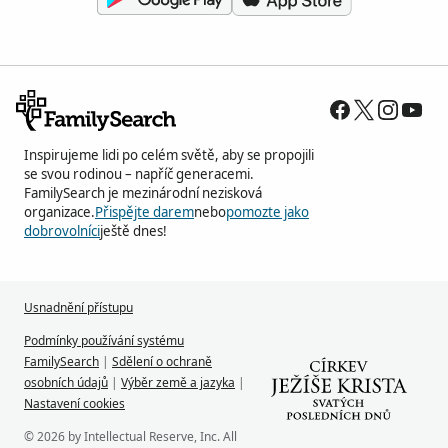
Inspirujeme lidi po celém světě, aby se propojili
se svou rodinou – napříč generacemi.
FamilySearch je mezinárodní nezisková
organizace.
Přispějte darem
nebo
pomozte jako
dobrovolníci
ještě dnes!
Usnadnění přístupu
Podmínky používání systému
FamilySearch
|
Sdělení o ochraně
osobních údajů
|
Výběr země a jazyka
|
Nastavení cookies
© 2026 by Intellectual Reserve, Inc. All