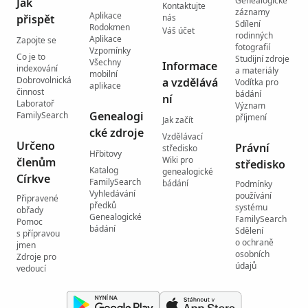
Genealogické
Jak
Kontaktujte
záznamy
Aplikace
přispět
nás
Sdílení
Rodokmen
Váš účet
rodinných
Aplikace
Zapojte se
fotografií
Vzpomínky
Co je to
Studijní zdroje
Všechny
Informace
indexování
a materiály
mobilní
Dobrovolnická
a vzdělává
Vodítka pro
aplikace
činnost
bádání
ní
Laboratoř
Význam
Genealogi
FamilySearch
příjmení
Jak začít
cké zdroje
Vzdělávací
Určeno
Právní
středisko
Hřbitovy
Wiki pro
členům
středisko
Katalog
genealogické
Církve
FamilySearch
bádání
Podmínky
Vyhledávání
používání
Připravené
předků
systému
obřady
Genealogické
FamilySearch
Pomoc
bádání
Sdělení
s přípravou
o ochraně
jmen
osobních
Zdroje pro
údajů
vedoucí