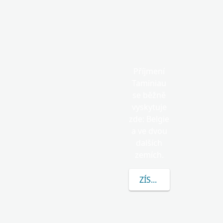
Příjmení
Taminiau
se běžně
vyskytuje
zde: Belgie
a ve dvou
dalších
zemích.
ZÍSKEJTE VÍCE INFOR