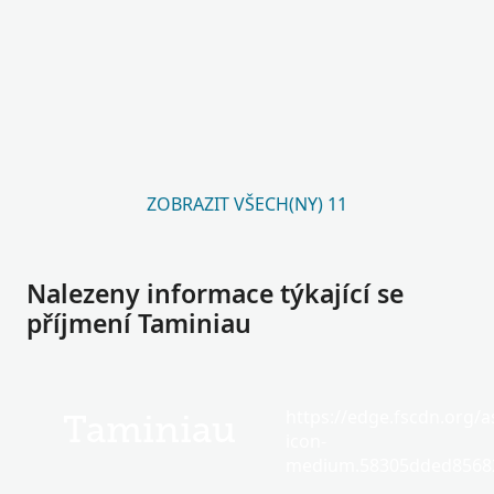
ZOBRAZIT VŠECH(NY) 11
Nalezeny informace týkající se
příjmení Taminiau
https://edge.fscdn.org/as
Taminiau
icon-
medium.58305dded85682