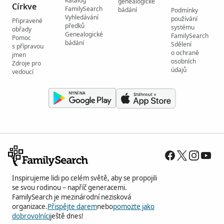
Katalog
genealogické
Církve
FamilySearch
bádání
Podmínky
Vyhledávání
používání
Připravené
předků
systému
obřady
Genealogické
FamilySearch
Pomoc
bádání
Sdělení
s přípravou
o ochraně
jmen
osobních
Zdroje pro
údajů
vedoucí
Inspirujeme lidi po celém světě, aby se propojili
se svou rodinou – napříč generacemi.
FamilySearch je mezinárodní nezisková
organizace.
Přispějte darem
nebo
pomozte jako
dobrovolníci
ještě dnes!