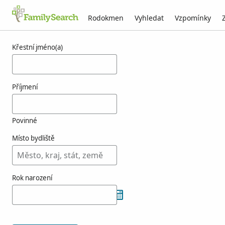
Rodokmen
Vyhledat
Vzpomínky
Výsledky týkající se osoby taminiau
Křestní jméno(a)
Příjmení
Povinné
Místo bydliště
Rok narození