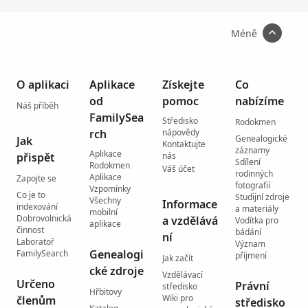
Méně
O aplikaci
Aplikace
Získejte
Co
od
pomoc
nabízíme
Náš příběh
FamilySea
Středisko
Rodokmen
rch
nápovědy
Genealogické
Jak
Kontaktujte
záznamy
Aplikace
přispět
nás
Sdílení
Rodokmen
Váš účet
rodinných
Aplikace
Zapojte se
fotografií
Vzpomínky
Co je to
Studijní zdroje
Všechny
Informace
indexování
a materiály
mobilní
Dobrovolnická
a vzdělává
Vodítka pro
aplikace
činnost
bádání
ní
Laboratoř
Význam
Genealogi
FamilySearch
příjmení
Jak začít
cké zdroje
Vzdělávací
Určeno
Právní
středisko
Hřbitovy
Wiki pro
členům
středisko