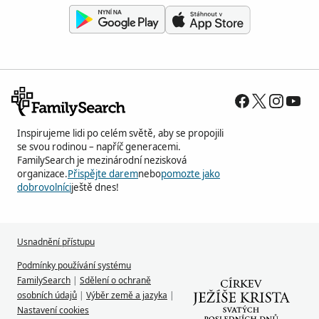
Inspirujeme lidi po celém světě, aby se propojili
se svou rodinou – napříč generacemi.
FamilySearch je mezinárodní nezisková
organizace.
Přispějte darem
nebo
pomozte jako
dobrovolníci
ještě dnes!
Usnadnění přístupu
Podmínky používání systému
FamilySearch
|
Sdělení o ochraně
osobních údajů
|
Výběr země a jazyka
|
Nastavení cookies