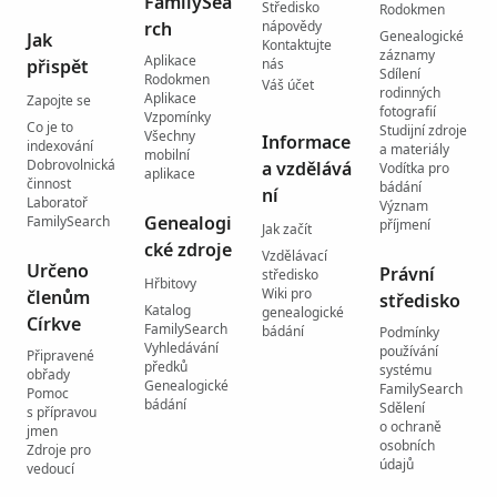
FamilySea
Středisko
Rodokmen
rch
nápovědy
Genealogické
Jak
Kontaktujte
záznamy
Aplikace
přispět
nás
Sdílení
Rodokmen
Váš účet
rodinných
Aplikace
Zapojte se
fotografií
Vzpomínky
Co je to
Studijní zdroje
Všechny
Informace
indexování
a materiály
mobilní
Dobrovolnická
a vzdělává
Vodítka pro
aplikace
činnost
bádání
ní
Laboratoř
Význam
Genealogi
FamilySearch
příjmení
Jak začít
cké zdroje
Vzdělávací
Určeno
Právní
středisko
Hřbitovy
Wiki pro
členům
středisko
Katalog
genealogické
Církve
FamilySearch
bádání
Podmínky
Vyhledávání
používání
Připravené
předků
systému
obřady
Genealogické
FamilySearch
Pomoc
bádání
Sdělení
s přípravou
o ochraně
jmen
osobních
Zdroje pro
údajů
vedoucí