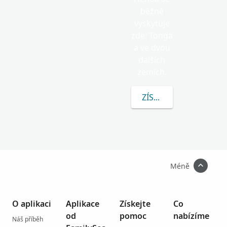
běžně
vyskytuje
zde: Tonga
a ve dvou
dalších
zemích.
ZÍSKEJTE VÍCE INFOR
Méně
O aplikaci
Aplikace
Získejte
Co
od
pomoc
nabízíme
Náš příběh