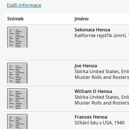
Další informace
Snímek
Jméno
Více
Sekonaia Henoa
Kalifornie rejstřík úmrtí
Více
Joe Henoa
Sbírka United States, Enl
Muster Rolls and Roster
Více
William O Henoa
Sbírka United States, Enl
Muster Rolls and Roster
Více
Frances Henoa
Sčítání lidu v USA, 1940