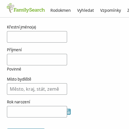
Rodokmen
Vyhledat
Vzpomínky
Výsledky týkající se osoby henoa
Křestní jméno(a)
Příjmení
Povinné
Místo bydliště
Rok narození