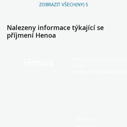
ZOBRAZIT VŠECH(NY) 5
Nalezeny informace týkající se
příjmení Henoa
https://edge.fscdn.org/as
Henoa
icon-
medium.58305dded85682
Příjmení
Henoa se