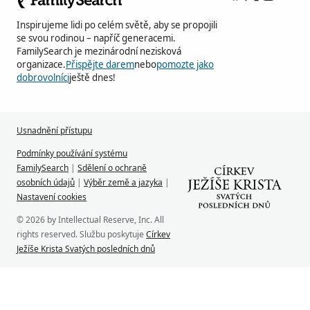
Inspirujeme lidi po celém světě, aby se propojili
se svou rodinou – napříč generacemi.
FamilySearch je mezinárodní nezisková
organizace.
Přispějte darem
nebo
pomozte jako
dobrovolníci
ještě dnes!
Usnadnění přístupu
Podmínky používání systému
FamilySearch
|
Sdělení o ochraně
osobních údajů
|
Výběr země a jazyka
|
Nastavení cookies
© 2026 by Intellectual Reserve, Inc. All
rights reserved. Službu poskytuje
Církev
Ježíše Krista Svatých posledních dnů