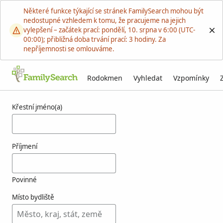
Některé funkce týkající se stránek FamilySearch mohou být
nedostupné vzhledem k tomu, že pracujeme na jejich
vylepšení – začátek prací: pondělí, 10. srpna v 6:00 (UTC-
00:00); přibližná doba trvání prací: 3 hodiny. Za
nepříjemnosti se omlouváme.
Rodokmen
Vyhledat
Vzpomínky
Výsledky týkající se osoby goeble
Křestní jméno(a)
Příjmení
Povinné
Místo bydliště