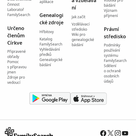
a vzdělává
Vodítka pro
aplikace
činnost
bádání
ní
Laboratoř
Význam
Genealogi
FamilySearch
příjmení
Jak začít
cké zdroje
Vzdělávací
Určeno
Právní
středisko
Hřbitovy
Wiki pro
členům
středisko
Katalog
genealogické
Církve
FamilySearch
bádání
Podmínky
Vyhledávání
používání
Připravené
předků
systému
obřady
Genealogické
FamilySearch
Pomoc
bádání
Sdělení
s přípravou
o ochraně
jmen
osobních
Zdroje pro
údajů
vedoucí