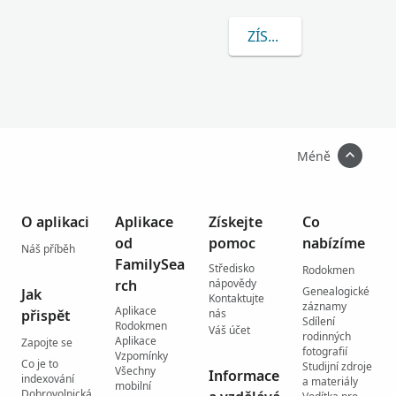
ZÍSKEJTE VÍCE INFOR
Méně
O aplikaci
Aplikace
Získejte
Co
od
pomoc
nabízíme
Náš příběh
FamilySea
Středisko
Rodokmen
rch
nápovědy
Genealogické
Jak
Kontaktujte
záznamy
Aplikace
přispět
nás
Sdílení
Rodokmen
Váš účet
rodinných
Aplikace
Zapojte se
fotografií
Vzpomínky
Co je to
Studijní zdroje
Všechny
Informace
indexování
a materiály
mobilní
Dobrovolnická