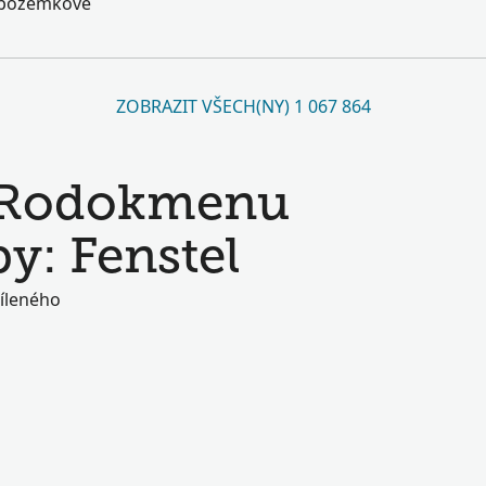
k pozemkové
ZOBRAZIT VŠECH(NY) 1 067 864
v Rodokmenu
by: Fenstel
díleného