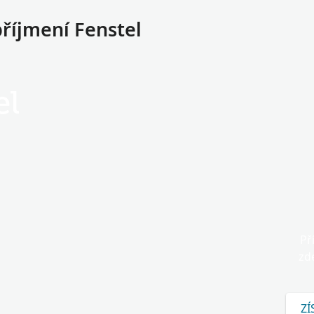
příjmení Fenstel
el
Př
zd
ZÍ