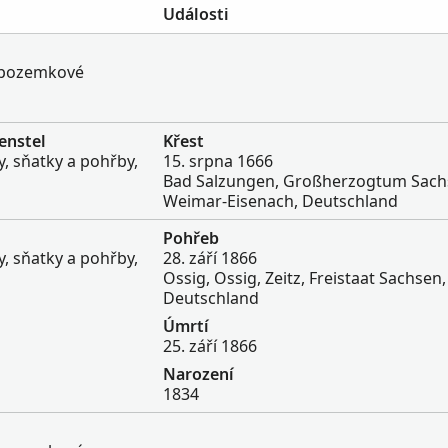
Události
k pozemkové
enstel
Křest
, sňatky a pohřby,
15. srpna 1666
Bad Salzungen, Großherzogtum Sach
Weimar-Eisenach, Deutschland
Pohřeb
, sňatky a pohřby,
28. září 1866
Ossig, Ossig, Zeitz, Freistaat Sachsen,
Deutschland
Úmrtí
25. září 1866
Narození
1834