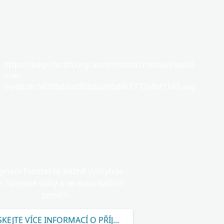
https://edge.fscdn.org/assets/static/media/invalid-
icon-
medium.58305dded85682d90d4c1772efbf1185.svg
íjmení Fenstel se běžně vyskytuje
e: Spojené státy a ve dvou dalších
zemích.
SKEJTE VÍCE INFORMACÍ O PŘÍJMENÍ FENSTEL