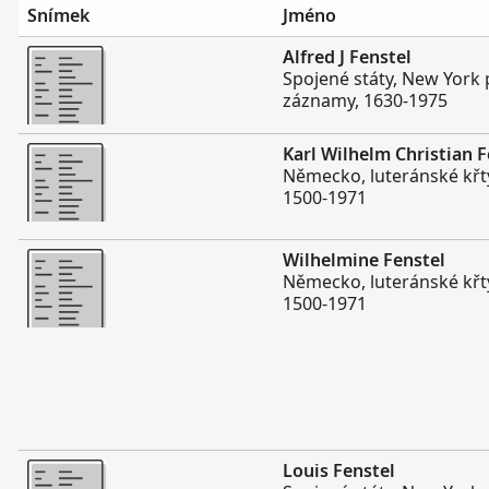
Snímek
Jméno
Více
Alfred J Fenstel
Spojené státy, New Yor
záznamy, 1630-1975
Více
Karl Wilhelm Christian F
Německo, luteránské křty
1500-1971
Více
Wilhelmine Fenstel
Německo, luteránské křty
1500-1971
Více
Louis Fenstel