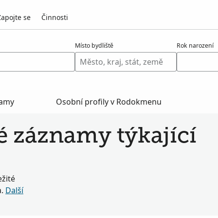
Zapojte se
Činnosti
Místo bydliště
Rok narození
namy
Osobní profily v Rodokmenu
é záznamy týkající
žité
a.
Další