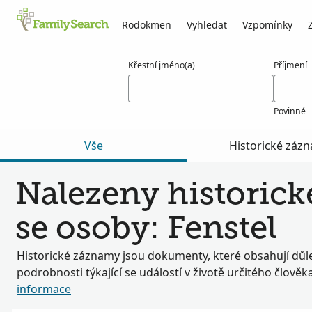
Rodokmen
Vyhledat
Vzpomínky
Výsledky týkající se osoby fenstel
Křestní jméno(a)
Příjmení
Povinné
Vše
Historické záz
Nalezeny historick
se osoby: Fenstel
Historické záznamy jsou dokumenty, které obsahují důle
podrobnosti týkající se událostí v životě určitého člověk
informace