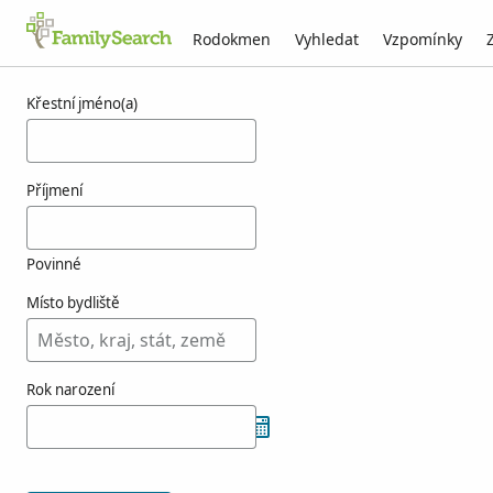
Rodokmen
Vyhledat
Vzpomínky
Výsledky týkající se osoby csecschovszky
Křestní jméno(a)
Příjmení
Povinné
Místo bydliště
Rok narození