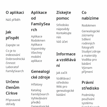
O aplikaci
Aplikace
Získejte
Co
od
pomoc
nabízíme
Náš příběh
FamilySea
Středisko
Rodokmen
rch
nápovědy
Genealogické
Jak
Kontaktujte
záznamy
Aplikace
přispět
nás
Sdílení
Rodokmen
Váš účet
rodinných
Aplikace
Zapojte se
fotografií
Vzpomínky
Co je to
Studijní zdroje
Všechny
Informace
indexování
a materiály
mobilní
Dobrovolnická
a vzdělává
Vodítka pro
aplikace
činnost
bádání
ní
Laboratoř
Význam
Genealogi
FamilySearch
příjmení
Jak začít
cké zdroje
Vzdělávací
Určeno
Právní
středisko
Hřbitovy
Wiki pro
členům
středisko
Katalog
genealogické
Církve
FamilySearch
bádání
Podmínky
Vyhledávání
používání
Připravené
předků
systému
obřady
Genealogické