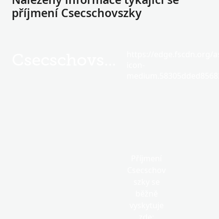
příjmení Csecschovszky
https://edge.fscdn.org/as
Csecschovszky
icon-
medium.58305dded85682
Příjmení
Csecschov
szky se
běžně
vyskytuje
zde: