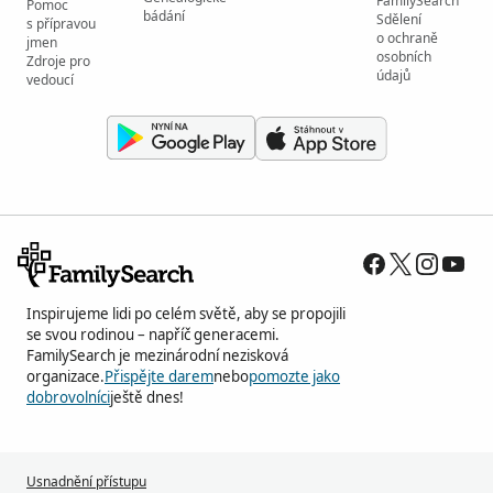
FamilySearch
Pomoc
bádání
Sdělení
s přípravou
o ochraně
jmen
osobních
Zdroje pro
údajů
vedoucí
Inspirujeme lidi po celém světě, aby se propojili
se svou rodinou – napříč generacemi.
FamilySearch je mezinárodní nezisková
organizace.
Přispějte darem
nebo
pomozte jako
dobrovolníci
ještě dnes!
Usnadnění přístupu