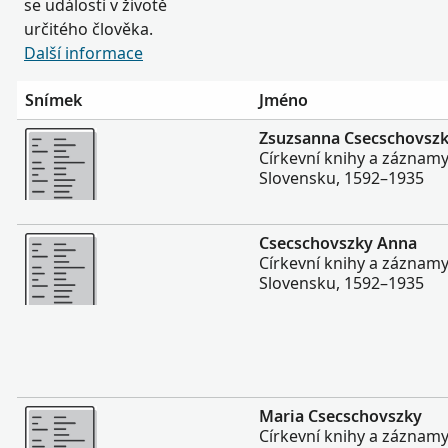
se událostí v životě
určitého člověka.
Další informace
Snímek
Jméno
Více
Zsuzsanna Csecschovsz
Církevní knihy a záznam
Slovensku, 1592–1935
Více
Csecschovszky Anna
Církevní knihy a záznam
Slovensku, 1592–1935
Více
Maria Csecschovszky
Církevní knihy a záznam