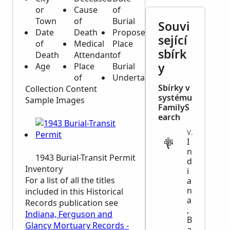
or
Cause
of
Town
of
Burial
Souvi
Date
Death
Proposed
sející
of
Medical
Place
sbírk
Death
Attendant
of
y
Age
Place
Burial
of
Undertaker
Sbírky v
Collection Content
systému
Sample Images
FamilyS
earch
VITAL
I
n
1943 Burial-Transit Permit
d
Inventory
i
For a list of all the titles
a
n
included in this Historical
a
Records publication see
,
Indiana, Ferguson and
B
Glancy Mortuary Records -
a