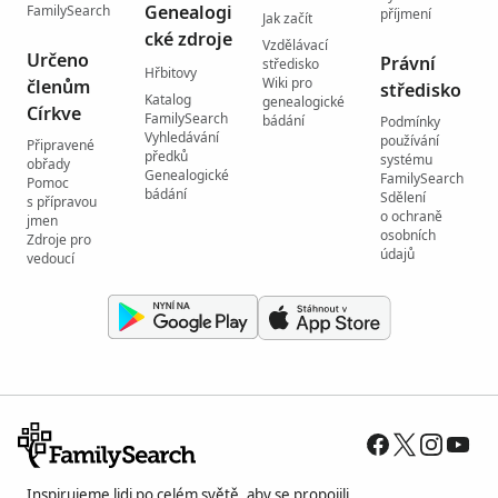
Genealogi
FamilySearch
příjmení
Jak začít
cké zdroje
Vzdělávací
Určeno
Právní
středisko
Hřbitovy
Wiki pro
členům
středisko
Katalog
genealogické
Církve
FamilySearch
bádání
Podmínky
Vyhledávání
používání
Připravené
předků
systému
obřady
Genealogické
FamilySearch
Pomoc
bádání
Sdělení
s přípravou
o ochraně
jmen
osobních
Zdroje pro
údajů
vedoucí
Inspirujeme lidi po celém světě, aby se propojili