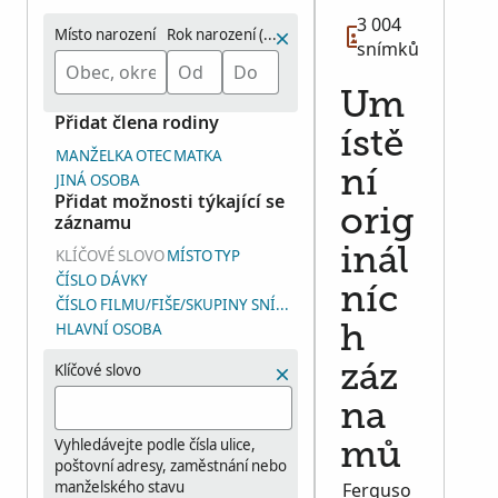
3 004
Místo narození
Rok narození (rozsah)
snímků
Um
Přidat člena rodiny
ístě
MANŽELKA
OTEC
MATKA
ní
JINÁ OSOBA
Přidat možnosti týkající se
orig
záznamu
inál
KLÍČOVÉ SLOVO
MÍSTO
TYP
ČÍSLO DÁVKY
níc
ČÍSLO FILMU/FIŠE/SKUPINY SNÍMKŮ (DGS)
HLAVNÍ OSOBA
h
Klíčové slovo
záz
na
Vyhledávejte podle čísla ulice,
mů
poštovní adresy, zaměstnání nebo
manželského stavu
Ferguso