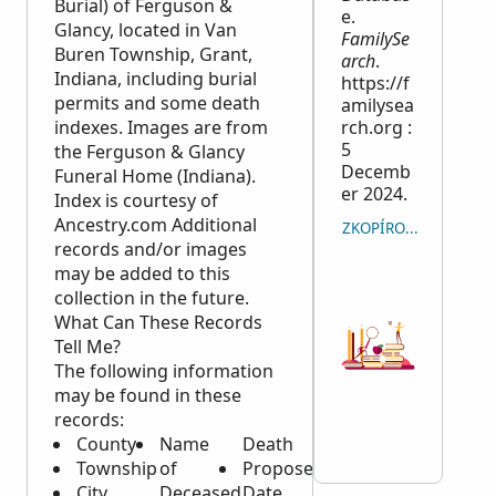
Burial) of Ferguson &
e.
Glancy, located in Van
FamilySe
Buren Township, Grant,
arch
.
Indiana, including burial
https://f
permits and some death
amilysea
indexes. Images are from
rch.org :
5
the Ferguson & Glancy
Decemb
Funeral Home (Indiana).
er 2024.
Index is courtesy of
Ancestry.com Additional
ZKOPÍROVAT CITACI
records and/or images
may be added to this
collection in the future.
What Can These Records
Tell Me?
The following information
may be found in these
records:
County
Name
Death
Township
of
Propose
City
Deceased
Date