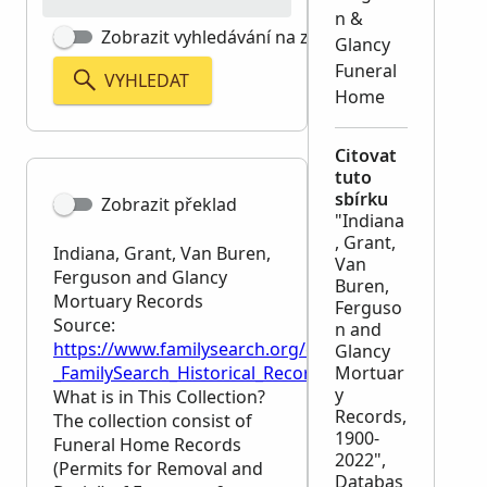
n &
Zobrazit vyhledávání na základě přesné shody
Glancy
Funeral
VYHLEDAT
Home
Citovat
tuto
sbírku
Zobrazit překlad
"Indiana
, Grant,
Indiana, Grant, Van Buren,
Van
Ferguson and Glancy
Buren,
Mortuary Records
Ferguso
Source:
n and
https://www.familysearch.org/en/wiki/Indiana,_Gr
Glancy
_FamilySearch_Historical_Records
Mortuar
y
What is in This Collection?
Records,
The collection consist of
1900-
Funeral Home Records
2022",
(Permits for Removal and
Databas