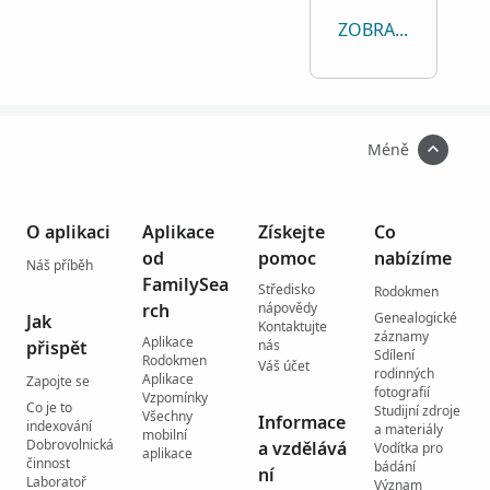
ZOBRAZIT VŠE
Méně
O aplikaci
Aplikace
Získejte
Co
od
pomoc
nabízíme
Náš příběh
FamilySea
Středisko
Rodokmen
rch
nápovědy
Genealogické
Jak
Kontaktujte
záznamy
Aplikace
přispět
nás
Sdílení
Rodokmen
Váš účet
rodinných
Aplikace
Zapojte se
fotografií
Vzpomínky
Co je to
Studijní zdroje
Všechny
Informace
indexování
a materiály
mobilní
Dobrovolnická
a vzdělává
Vodítka pro
aplikace
činnost
bádání
ní
Laboratoř
Význam