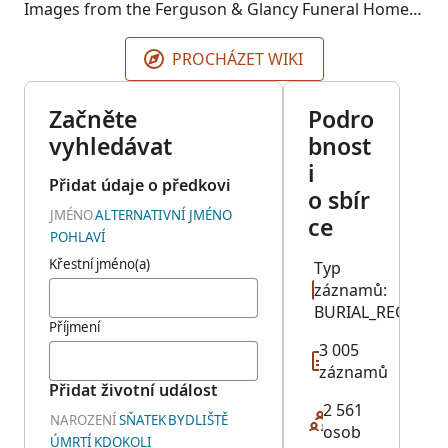
Images from the Ferguson & Glancy Funeral Home
(Indiana). Index courtesy of Ancestry.com
PROCHÁZET WIKI
Začněte
Podro
vyhledávat
bnost
i
Přidat údaje o předkovi
o sbír
JMÉNO
ALTERNATIVNÍ JMÉNO
ce
POHLAVÍ
Křestní jméno(a)
Typ
záznamů:
BURIAL_RECORD
Příjmení
3 005
záznamů
Přidat životní událost
2 561
NAROZENÍ
SŇATEK
BYDLIŠTĚ
osob
ÚMRTÍ
KDOKOLI