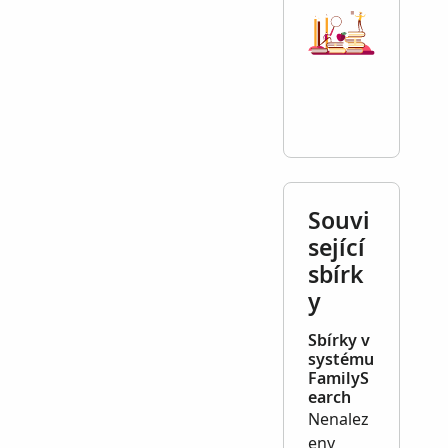
Souvi
sející
sbírk
y
Sbírky v
systému
FamilyS
earch
Nenalez
eny