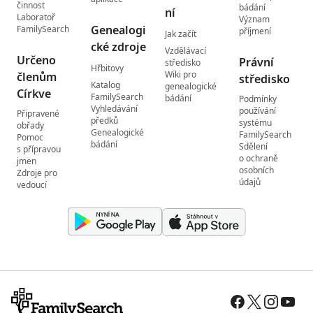
činnost
bádání
ní
Laboratoř
Význam
Genealogi
FamilySearch
příjmení
Jak začít
cké zdroje
Vzdělávací
Určeno
Právní
středisko
Hřbitovy
Wiki pro
členům
středisko
Katalog
genealogické
Církve
FamilySearch
bádání
Podmínky
Vyhledávání
používání
Připravené
předků
systému
obřady
Genealogické
FamilySearch
Pomoc
bádání
Sdělení
s přípravou
o ochraně
jmen
osobních
Zdroje pro
údajů
vedoucí