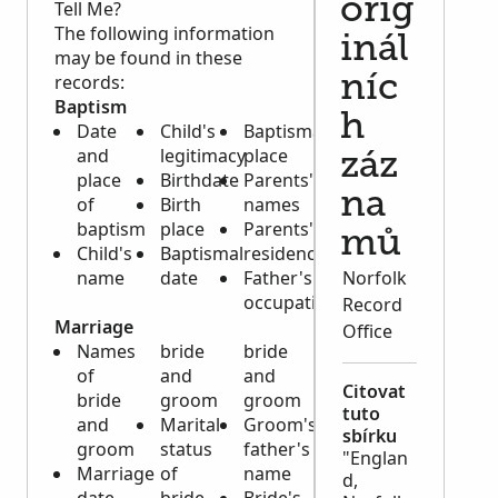
orig
Tell Me?
The following information
inál
may be found in these
records:
níc
Baptism
h
Date
Child's
Baptismal
and
legitimacy
place
záz
place
Birthdate
Parents'
na
of
Birth
names
baptism
place
Parents'
mů
Child's
Baptismal
residence
name
date
Father's
Norfolk
occupation
Record
Marriage
Office
Names
bride
bride
of
and
and
Citovat
bride
groom
groom
tuto
and
Marital
Groom's
sbírku
groom
status
father's
"Englan
Marriage
of
name
d,