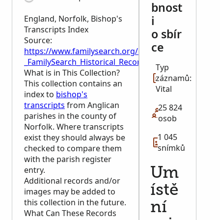
bnost
i
England, Norfolk, Bishop's
Transcripts Index
o sbír
Source:
ce
https://www.familysearch.org/en/wiki/England,_Nor
_FamilySearch_Historical_Records
Typ
What is in This Collection?
záznamů:
This collection contains an
Vital
index to
bishop's
transcripts
from Anglican
25 824
parishes in the county of
osob
Norfolk. Where transcripts
1 045
exist they should always be
snímků
checked to compare them
with the parish register
entry.
Um
Additional records and/or
ístě
images may be added to
this collection in the future.
ní
What Can These Records