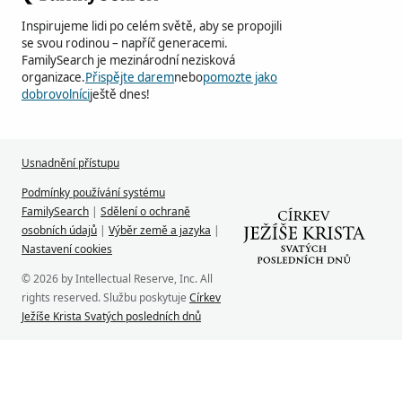
Inspirujeme lidi po celém světě, aby se propojili
se svou rodinou – napříč generacemi.
FamilySearch je mezinárodní nezisková
organizace.
Přispějte darem
nebo
pomozte jako
dobrovolníci
ještě dnes!
Usnadnění přístupu
Podmínky používání systému
FamilySearch
|
Sdělení o ochraně
osobních údajů
|
Výběr země a jazyka
|
Nastavení cookies
© 2026 by Intellectual Reserve, Inc. All
rights reserved. Službu poskytuje
Církev
Ježíše Krista Svatých posledních dnů