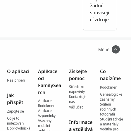
žádné
souvisejí
cí zdroje
Méně
O aplikaci
Aplikace
Získejte
Co
od
pomoc
nabízíme
Náš příběh
FamilySea
Středisko
Rodokmen
rch
nápovědy
Genealogické
Jak
Kontaktujte
záznamy
Aplikace
přispět
nás
Sdílení
Rodokmen
Váš účet
rodinných
Aplikace
Zapojte se
fotografií
Vzpomínky
Co je to
Studijní zdroje
Všechny
Informace
indexování
a materiály
mobilní
Dobrovolnická
a vzdělává
Vodítka pro
aplikace