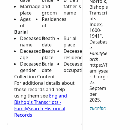
date
bride
Bride's
Norfolk,
Marriage
and
father's
Bishop's
place
groom
name
Transcri
pts
Ages
Residences
Index,
of
of
1600-
Burial
1941",
Deceased's
Death
Burial
Databas
name
date
place
e.
Deceased's
Death
Deceased's
FamilySe
age
place
residence
arch
.
Deceased's
Burial
Deceased's
https://f
gender
date
occupation
amilysea
Collection Content
rch.org :
23
For additional details about
Septem
these records and help
ber
using them see
England
2025.
Bishop's Transcripts -
FamilySearch Historical
ZKOPÍROVAT CITACI
Records