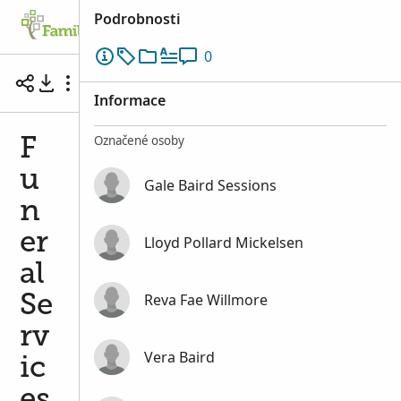
Podrobnosti
Rodokmen
Vyhledat
Vzpomínky
0
Funeral Services of Eliza Jane Baird Sessions
Informace
Označené osoby
F
u
Gale Baird Sessions
n
er
Lloyd Pollard Mickelsen
al
Reva Fae Willmore
Se
rv
Vera Baird
ic
es