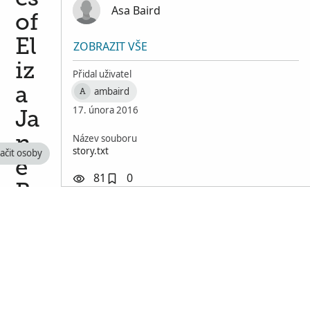
Asa Baird
of
El
ZOBRAZIT VŠE
iz
Přidal uživatel
a
ambaird
A
17. února 2016
Ja
Název souboru
n
story.txt
ačit osoby
e
81
0
B
ai
rd
Se
ss