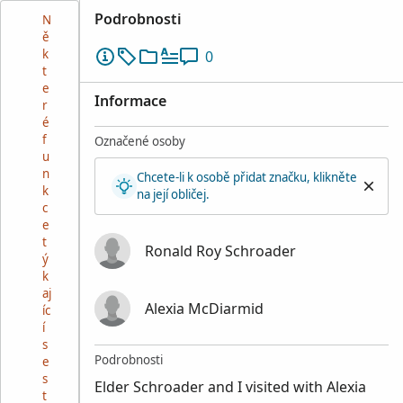
Podrobnosti
N
ě
k
0
t
e
Informace
r
é
f
Označené osoby
u
n
Chcete-li k osobě přidat značku, klikněte
k
na její obličej.
c
e
t
Ronald Roy Schroader
ý
k
aj
Alexia McDiarmid
íc
í
s
Podrobnosti
e
s
Elder Schroader and I visited with Alexia
t