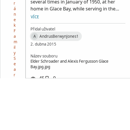
several times in January of 1950, at her
r
home in Glace Bay, while serving in the
á
n
Sydney/Glace Bay area. Also met her son .
VÍCE
e
From collection of Berwyn J Andrus,
k
Bountiful, Utah
Přidal uživatel
F
a
AndrusBerwynJones1
A
m
2. dubna 2015
il
y
Název souboru
S
Elder Schroader and Alexis Fergusson Glace
e
Bay.jpg.jpg
a
r
45
0
c
h
m
o
h
o
u
b
ý