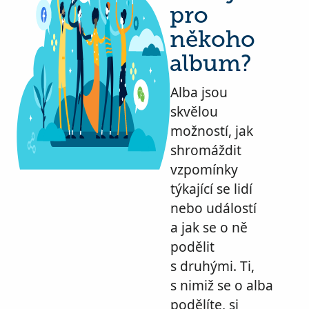
pro
někoho
album?
Alba jsou
skvělou
možností, jak
shromáždit
vzpomínky
týkající se lidí
nebo událostí
a jak se o ně
podělit
s druhými. Ti,
s nimiž se o alba
podělíte, si