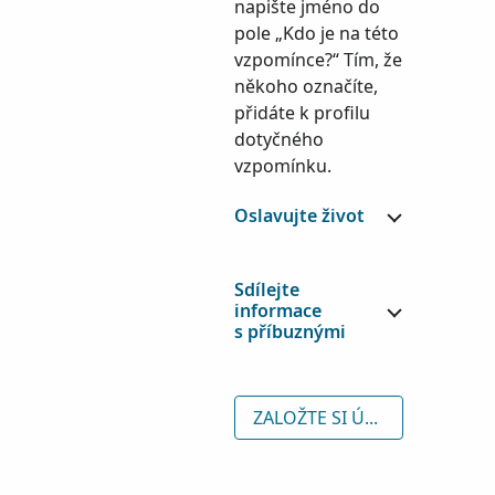
napište jméno do
pole „Kdo je na této
vzpomínce?“ Tím, že
někoho označíte,
přidáte k profilu
dotyčného
vzpomínku.
Oslavujte život
Sdílejte
informace
s příbuznými
ZALOŽTE SI ÚČET ZDARMA