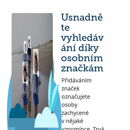
Usnadně
te
vyhledáv
ání díky
osobním
značkám
Přidáváním
značek
označujete
osoby
zachycené
v nějaké
vzpomínce. Trvá