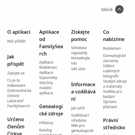
Méně
O aplikaci
Aplikace
Získejte
Co
od
pomoc
nabízíme
Náš příběh
FamilySea
Středisko
Rodokmen
rch
nápovědy
Genealogické
Jak
Kontaktujte
záznamy
Aplikace
přispět
nás
Sdílení
Rodokmen
Váš účet
rodinných
Aplikace
Zapojte se
fotografií
Vzpomínky
Co je to
Studijní zdroje
Všechny
Informace
indexování
a materiály
mobilní
Dobrovolnická
a vzdělává
Vodítka pro
aplikace
činnost
bádání
ní
Laboratoř
Význam
Genealogi
FamilySearch
příjmení
Jak začít
cké zdroje
Vzdělávací
Určeno
Právní
středisko
Hřbitovy
Wiki pro
členům
středisko
Katalog
genealogické
Církve