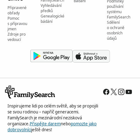
FamilySearch
bádání
Podmínky
Vyhledávání
používání
Připravené
předků
systému
obřady
Genealogické
FamilySearch
Pomoc
bádání
Sdělení
s přípravou
o ochraně
jmen
osobních
Zdroje pro
údajů
vedoucí
Inspirujeme lidi po celém světě, aby se propojili
se svou rodinou – napříč generacemi.
FamilySearch je mezinárodní nezisková
organizace.
Přispějte darem
nebo
pomozte jako
dobrovolníci
ještě dnes!