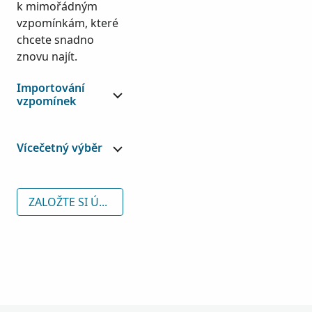
k mimořádným
vzpomínkám, které
chcete snadno
znovu najít.
Importování
vzpomínek
Vícečetný výběr
ZALOŽTE SI ÚČET ZDARMA