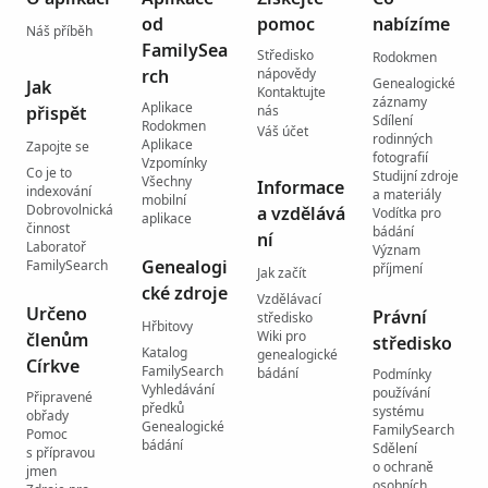
od
pomoc
nabízíme
Náš příběh
FamilySea
Středisko
Rodokmen
rch
nápovědy
Genealogické
Jak
Kontaktujte
záznamy
Aplikace
přispět
nás
Sdílení
Rodokmen
Váš účet
rodinných
Aplikace
Zapojte se
fotografií
Vzpomínky
Co je to
Studijní zdroje
Všechny
Informace
indexování
a materiály
mobilní
Dobrovolnická
a vzdělává
Vodítka pro
aplikace
činnost
bádání
ní
Laboratoř
Význam
Genealogi
FamilySearch
příjmení
Jak začít
cké zdroje
Vzdělávací
Určeno
Právní
středisko
Hřbitovy
Wiki pro
členům
středisko
Katalog
genealogické
Církve
FamilySearch
bádání
Podmínky
Vyhledávání
používání
Připravené
předků
systému
obřady
Genealogické
FamilySearch
Pomoc
bádání
Sdělení
s přípravou
o ochraně
jmen
osobních