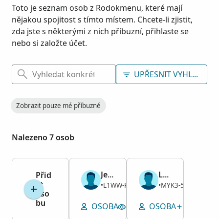
Toto je seznam osob z Rodokmenu, které mají
nějakou spojitost s tímto místem. Chcete-li zjistit,
zda jste s některými z nich příbuzní, přihlaste se
nebo si založte účet.
UPŘESNIT VYHLEDÁVÁ
Zobrazit pouze mé příbuzné
Nalezeno 7 osob
Jerome Lysander Crown
Lucius Daniels
Přid
at
Muž
Muž
L1WW-PCK
MYK3-577
1854–1934
•
1848–1910
•
oso
bu
OSOBA
ZOBRAZIT MÍSTO POSL
OSOBA
PŘIDAT