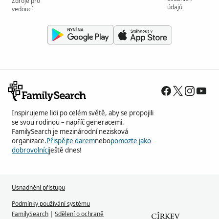
Zdroje pro
údajů
vedoucí
Inspirujeme lidi po celém světě, aby se propojili
se svou rodinou – napříč generacemi.
FamilySearch je mezinárodní nezisková
organizace.
Přispějte darem
nebo
pomozte jako
dobrovolníci
ještě dnes!
Usnadnění přístupu
Podmínky používání systému
FamilySearch
|
Sdělení o ochraně