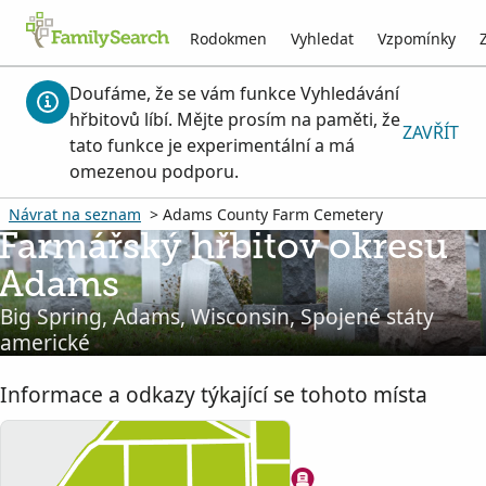
Rodokmen
Vyhledat
Vzpomínky
Doufáme, že se vám funkce Vyhledávání
hřbitovů líbí. Mějte prosím na paměti, že
ZAVŘÍT
tato funkce je experimentální a má
omezenou podporu.
Návrat na seznam
> Adams County Farm Cemetery
Farmářský hřbitov okresu
Adams
Big Spring, Adams, Wisconsin, Spojené státy
americké
Informace a odkazy týkající se tohoto místa