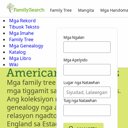
Family Tree
Mangita
Mga Handom
Mga Rekord
Tibuok Teksto
Mga Imahe
Mga Ngalan
Family Tree
Mga Genealogy
Katalog
Mga Libro
Mga Apelyido
Wiki
American Ancestors
Mga family tree nga gimugna sa
Lugar nga Natawhan
mga tiggamit sa AmericanAncestors.
Ang koleksiyon nag-feature sa mga
Tuig nga Natawhan
genealogy nga adunay lig-on nga
relasyon ngadto sa rehiyon sa New
England sa Estados Unidos.