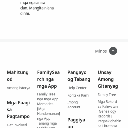
mga ngalan sa
clan. Mangita niana
dinhi.
Minos
Mahitung
FamilySea
Pangayo
Unsay
od
rch nga
og Tabang
Among
mga App
Gitanyag
Among Istorya
Help Center
Family Tree
Family Tree
Kontaka Kami
nga mga App
Mga Rekord
Mga Paagi
Imong
Memories
sa Kaliwatan
Account
sa
[Mga
[Genealogy
Handomanan]
Pagtampo
Records]
nga App
Paggiya
Pagpakigbahin
Tanang mga
Get Involved
ug
sa Litrato sa