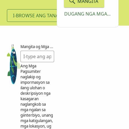
MANGITA
DUGANG NGA MGA OPSIYON
I-BROWSE ANG TANAN
Mangita og Mga Pagsumiter pinaagi sa Keyword
Ang Mga
Pagsumiter
naglakip og
impormasyon sa
ilang ulohan o
deskripsiyon nga
kasagaran
naglangkob sa
mga ngalan sa
giinterbiyo, unang
mga katigulangan,
mga lokasyon, ug