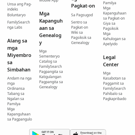
Mobile App
Pamilya
Unsa ang Pag-
Pagkat-on
Mga
indeks
Mga
Kapanguhaan
Boluntaryo
Sa Pagsugod
sa Pagkat-on
Kapanguh
FamilySearch
Sentro sa
Giya sa
nga Labs
aan sa
Pagkat-on
Pagsiksik
Wiki sa
Mga
Genealog
Pagsiksik sa
Kahulogan sa
Alang sa
y
Genealogy
Apelyido
mga
Mga
Miyembro
Sementeryo
Legal
Catalog sa
sa
Center
FamilySearch
Simbahan
Pagpangita sa
Mga
Katigulangan
Andam na nga
Kasabotan sa
Pagpangita sa
mga
Paggamit sa
Genealogy
Ordinansa
FamilySearch
Tabang sa
Pahibalo sa
Ngalan sa
Pagkapribado
Pamilya
Mga
Kapanguhaan
sa Pagpangulo