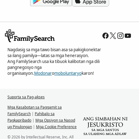
Nagdasig sa mga tawo bisan asa sa pakigkonektar
sa ilang pamilya—latas sa mga henerasyon.
Ang FamilySearch usa ka tibuok kalibotan nga dili
pangnegosyo nga
organisasyon.
Modonar
o
moboluntaryo
karon!
Suporta sa Pag-akses
Mga Kasabotan sa Paggamit sa
FamilySearch
|
Pahibalo sa
Pagkapribado
|
Mga Opsiyon sa Nasod
ug Pinulongan
|
Mga Cookie Preference
© 2026 by Intellectual Reserve, Inc. All