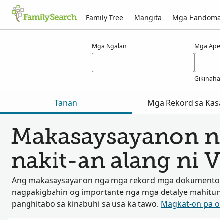
Family Tree
Mangita
Mga Handom
Mga resulta alang ni vreeksz
Mga Ngalan
Mga Ape
Gikinah
Tanan
Mga Rekord sa Kas
Makasaysayanon n
nakit-an alang ni 
Ang makasaysayanon nga mga rekord mga dokumento
nagpakigbahin og importante nga mga detalye mahitu
panghitabo sa kinabuhi sa usa ka tawo.
Magkat-on pa 