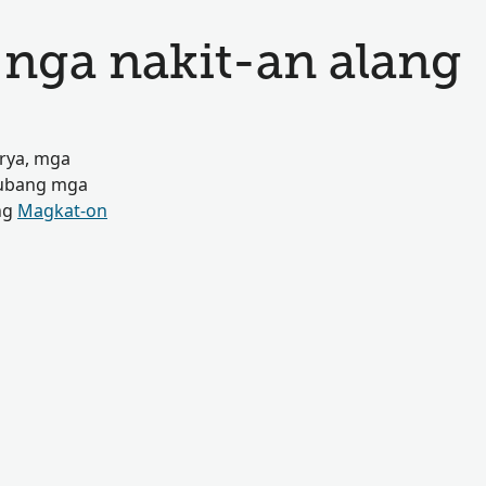
ga nakit-an alang
rya, mga
 ubang mga
ng
Magkat-on