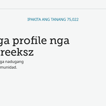
IPAKITA ANG TANANG 75,022
a profile nga
Vreeksz
 nga nadugang
omunidad.