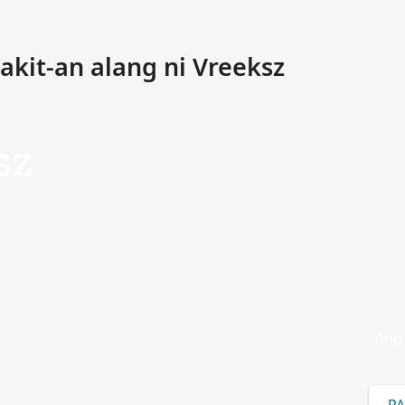
kit-an alang ni Vreeksz
sz
Ang 