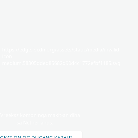
https://edge.fscdn.org/assets/static/media/invalid-
icon-
medium.58305dded85682d90d4c1772efbf1185.svg
Vreeksz komon nga makit-an diha
sa Netherlands.