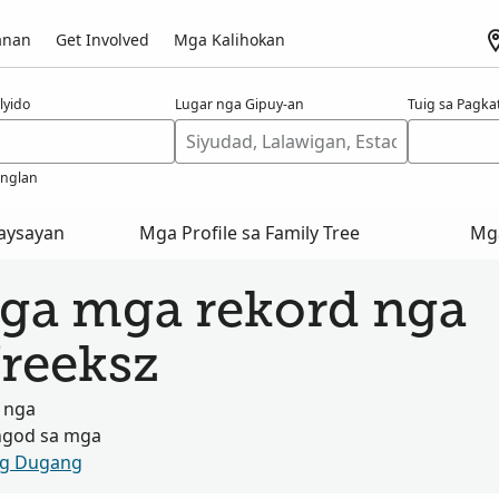
anan
Get Involved
Mga Kalihokan
lyido
Lugar nga Gipuy-an
Tuig sa Pagk
anglan
aysayan
Mga Profile sa Family Tree
Mg
ga mga rekord nga
Vreeksz
 nga
ngod sa mga
og Dugang