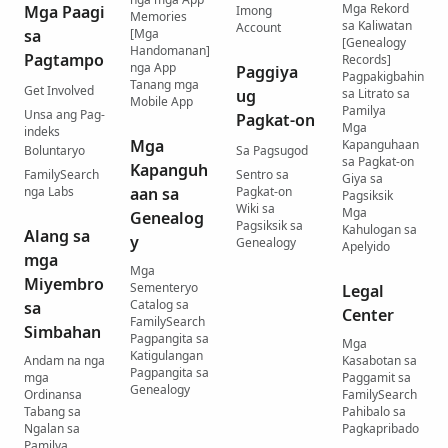
Mga Rekord
Mga Paagi
Imong
Memories
sa Kaliwatan
Account
sa
[Mga
[Genealogy
Handomanan]
Pagtampo
Records]
nga App
Paggiya
Pagpakigbahin
Tanang mga
Get Involved
ug
sa Litrato sa
Mobile App
Pamilya
Unsa ang Pag-
Pagkat-on
Mga
indeks
Mga
Kapanguhaan
Boluntaryo
Sa Pagsugod
sa Pagkat-on
Kapanguh
FamilySearch
Sentro sa
Giya sa
nga Labs
aan sa
Pagkat-on
Pagsiksik
Wiki sa
Mga
Genealog
Pagsiksik sa
Kahulogan sa
Alang sa
y
Genealogy
Apelyido
mga
Mga
Miyembro
Sementeryo
Legal
Catalog sa
sa
Center
FamilySearch
Simbahan
Pagpangita sa
Mga
Katigulangan
Andam na nga
Kasabotan sa
Pagpangita sa
mga
Paggamit sa
Genealogy
Ordinansa
FamilySearch
Tabang sa
Pahibalo sa
Ngalan sa
Pagkapribado
Pamilya