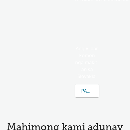
Ang Vrbar
komon
nga makit-
an sa
Slovakia.
PAGKAT-ON OG DUGA
Mahimong kami adunay