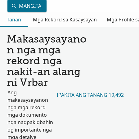
MANGITA
Tanan
Mga Rekord sa Kasaysayan
Mga Profile s
Makasaysayano
n nga mga
rekord nga
nakit-an alang
ni Vrbar
Ang
IPAKITA ANG TANANG 19,492
makasaysayanon
nga mga rekord
mga dokumento
nga nagpakigbahin
og importante nga
mga detalye