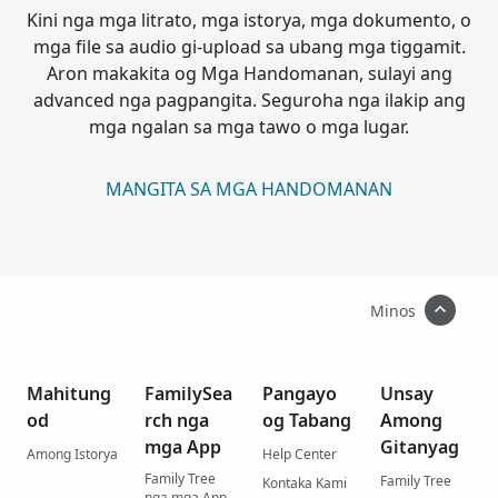
Kini nga mga litrato, mga istorya, mga dokumento, o
mga file sa audio gi-upload sa ubang mga tiggamit.
Aron makakita og Mga Handomanan, sulayi ang
advanced nga pagpangita. Seguroha nga ilakip ang
mga ngalan sa mga tawo o mga lugar.
MANGITA SA MGA HANDOMANAN
Minos
Mahitung
FamilySea
Pangayo
Unsay
od
rch nga
og Tabang
Among
mga App
Gitanyag
Among Istorya
Help Center
Family Tree
Family Tree
Kontaka Kami
nga mga App