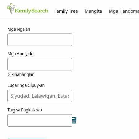
Family Tree
Mangita
Mga Handom
Mga resulta alang ni vrbar
Mga Ngalan
Mga Apelyido
Gikinahanglan
Lugar nga Gipuy-an
Tuig sa Pagkatawo