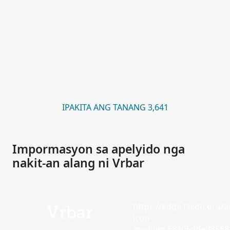
IPAKITA ANG TANANG 3,641
Impormasyon sa apelyido nga
nakit-an alang ni Vrbar
https://edge.fscdn.org/as
Vrbar
icon-
medium.58305dded85682