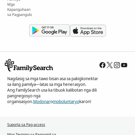
Mga
Kapanguhaan
sa Pagpangulo
Nagdasig sa mga tawo bisan asa sa pakigkonektar
sa ilang pamilya—latas sa mga henerasyon.
Ang FamilySearch usa ka tibuok kalibotan nga dili
pangnegosyo nga
organisasyon.
Modonar
o
moboluntaryo
karon!
Suporta sa Pag-access
Mga Termino sa Paggamit sa