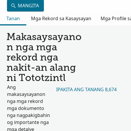
MANGITA
Tanan
Mga Rekord sa Kasaysayan
Mga Profile s
Makasaysayano
n nga mga
rekord nga
nakit-an alang
ni Tototzintl
Ang
IPAKITA ANG TANANG 8,674
makasaysayanon
nga mga rekord
mga dokumento
nga nagpakigbahin
og importante nga
mga detalye