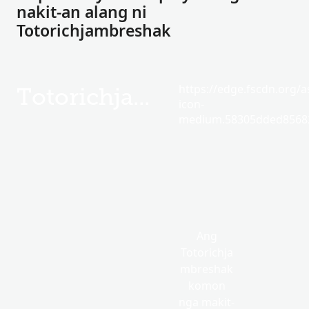
nakit-an alang ni
Totorichjambreshak
https://edge.fscdn.org/as
Totorichjambreshak
icon-
medium.58305dded85682
Ang
Totorichja
mbreshak
komon
nga makit-