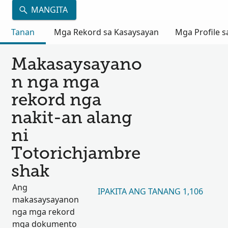
MANGITA
Tanan
Mga Rekord sa Kasaysayan
Mga Profile s
Makasaysayano
n nga mga
rekord nga
nakit-an alang
ni
Totorichjambre
shak
Ang
IPAKITA ANG TANANG 1,106
makasaysayanon
nga mga rekord
mga dokumento