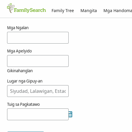
Family Tree
Mangita
Mga Handom
Mga resulta alang ni totorichjambreshak
Mga Ngalan
Mga Apelyido
Gikinahanglan
Lugar nga Gipuy-an
Tuig sa Pagkatawo