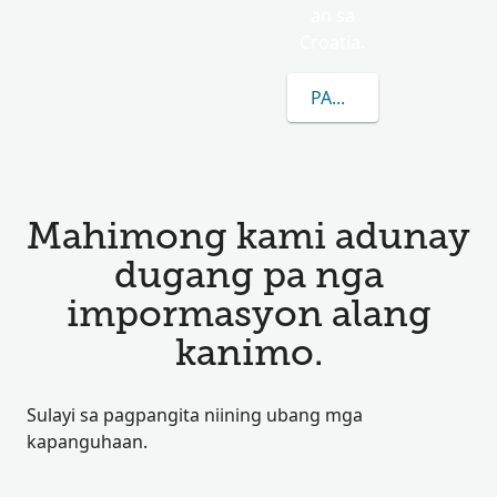
an sa
Croatia.
PAGKAT-ON OG DUGA
Mahimong kami adunay
dugang pa nga
impormasyon alang
kanimo.
Sulayi sa pagpangita niining ubang mga
kapanguhaan.