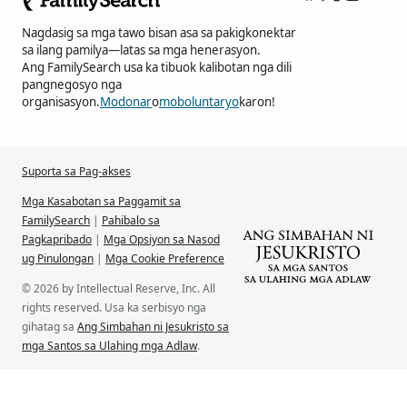
Nagdasig sa mga tawo bisan asa sa pakigkonektar
sa ilang pamilya—latas sa mga henerasyon.
Ang FamilySearch usa ka tibuok kalibotan nga dili
pangnegosyo nga
organisasyon.
Modonar
o
moboluntaryo
karon!
Suporta sa Pag-akses
Mga Kasabotan sa Paggamit sa
FamilySearch
|
Pahibalo sa
Pagkapribado
|
Mga Opsiyon sa Nasod
ug Pinulongan
|
Mga Cookie Preference
© 2026 by Intellectual Reserve, Inc. All
rights reserved. Usa ka serbisyo nga
gihatag sa
Ang Simbahan ni Jesukristo sa
mga Santos sa Ulahing mga Adlaw
.