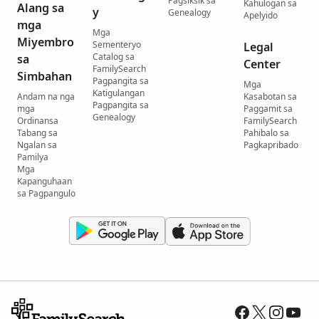
Pagsiksik sa
Kahulogan sa
Alang sa
y
Genealogy
Apelyido
mga
Mga
Miyembro
Sementeryo
Legal
Catalog sa
sa
Center
FamilySearch
Simbahan
Pagpangita sa
Mga
Katigulangan
Andam na nga
Kasabotan sa
Pagpangita sa
mga
Paggamit sa
Genealogy
Ordinansa
FamilySearch
Tabang sa
Pahibalo sa
Ngalan sa
Pagkapribado
Pamilya
Mga
Kapanguhaan
sa Pagpangulo