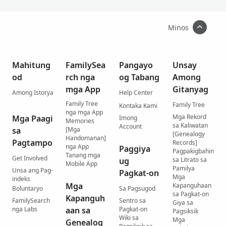
Minos
Mahitung
FamilySea
Pangayo
Unsay
od
rch nga
og Tabang
Among
mga App
Gitanyag
Among Istorya
Help Center
Family Tree
Family Tree
Kontaka Kami
nga mga App
Mga Rekord
Mga Paagi
Imong
Memories
sa Kaliwatan
Account
sa
[Mga
[Genealogy
Handomanan]
Pagtampo
Records]
nga App
Paggiya
Pagpakigbahin
Tanang mga
Get Involved
ug
sa Litrato sa
Mobile App
Pamilya
Unsa ang Pag-
Pagkat-on
Mga
indeks
Mga
Kapanguhaan
Boluntaryo
Sa Pagsugod
sa Pagkat-on
Kapanguh
FamilySearch
Sentro sa
Giya sa
nga Labs
aan sa
Pagkat-on
Pagsiksik
Wiki sa
Mga
Genealog