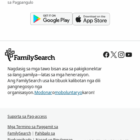
sa Pagpangulo
Nagdasig sa mga tawo bisan asa sa pakigkonektar
sa ilang pamilya—latas sa mga henerasyon.
Ang FamilySearch usa ka tibuok kalibotan nga dili
pangnegosyo nga
organisasyon.
Modonar
o
moboluntaryo
karon!
Suporta sa Pag-access
Mga Termino sa Paggamit sa
FamilySearch
|
Pahibalo sa
Pagkapribado
|
Nasod ug Pinulongan