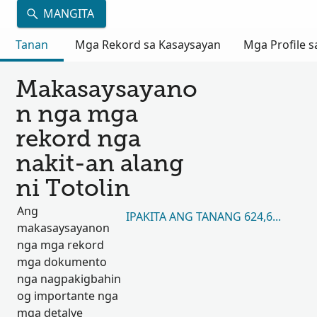
MANGITA
Tanan
Mga Rekord sa Kasaysayan
Mga Profile s
Makasaysayano
n nga mga
rekord nga
nakit-an alang
ni Totolin
Ang
IPAKITA ANG TANANG 624,616
makasaysayanon
nga mga rekord
mga dokumento
nga nagpakigbahin
og importante nga
mga detalye