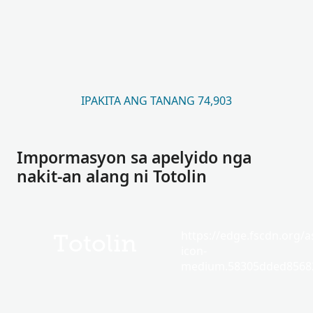
IPAKITA ANG TANANG 74,903
Impormasyon sa apelyido nga
nakit-an alang ni Totolin
https://edge.fscdn.org/as
Totolin
icon-
medium.58305dded85682