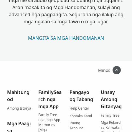
mga file sa audio gi-upload sa ubang mga tiggamit.
Aron makakita og Mga Handomanan, sulayi ang
advanced nga pagpangita. Seguroha nga ilakip ang
mga ngalan sa mga tawo o mga lugar.
MANGITA SA MGA HANDOMANAN
Minos
Mahitung
FamilySea
Pangayo
Unsay
od
rch nga
og Tabang
Among
mga App
Gitanyag
Among Istorya
Help Center
Family Tree
Family Tree
Kontaka Kami
nga mga App
Mga Rekord
Mga Paagi
Imong
Memories
sa Kaliwatan
Account
sa
[Mga