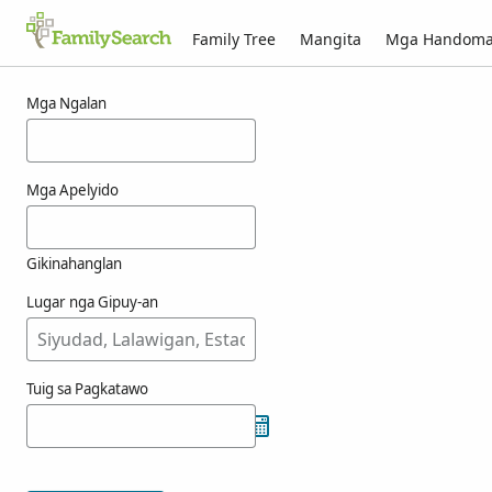
Family Tree
Mangita
Mga Handom
Mga resulta alang ni totolin
Mga Ngalan
Mga Apelyido
Gikinahanglan
Lugar nga Gipuy-an
Tuig sa Pagkatawo