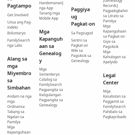
[Genealogy
Handomanan]
Pagtampo
Records]
nga App
Paggiya
Pagpakigbahin
Tanang mga
Get Involved
ug
sa Litrato sa
Mobile App
Pamilya
Unsa ang Pag-
Pagkat-on
Mga
indeks
Mga
Kapanguhaan
Boluntaryo
Sa Pagsugod
sa Pagkat-on
Kapanguh
FamilySearch
Sentro sa
Giya sa
nga Labs
aan sa
Pagkat-on
Pagsiksik
Wiki sa
Mga
Genealog
Pagsiksik sa
Kahulogan sa
Alang sa
y
Genealogy
Apelyido
mga
Mga
Miyembro
Sementeryo
Legal
Catalog sa
sa
Center
FamilySearch
Simbahan
Pagpangita sa
Mga
Katigulangan
Andam na nga
Kasabotan sa
Pagpangita sa
mga
Paggamit sa
Genealogy
Ordinansa
FamilySearch
Tabang sa
Pahibalo sa
Ngalan sa
Pagkapribado
Pamilya
Mga
Kapanguhaan