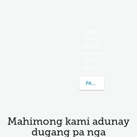
Ang
Totolin
komon
nga makit-
an sa
Mexico.
PAGKAT-ON OG DUGA
Mahimong kami adunay
dugang pa nga