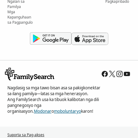
Ngalan sa
Pagkapribado
Pamilya
Mga
Kapanguhaan
sa Pagpangulo
Nagdasig sa mga tawo bisan asa sa pakigkonektar
sa ilang pamilya—latas sa mga henerasyon.
Ang FamilySearch usa ka tibuok kalibotan nga dili
pangnegosyo nga
organisasyon.
Modonar
o
moboluntaryo
karon!
Suporta sa Pag-akses