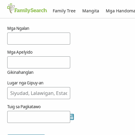
Family Tree
Mangita
Mga Handom
Mga resulta alang ni totele
Mga Ngalan
Mga Apelyido
Gikinahanglan
Lugar nga Gipuy-an
Tuig sa Pagkatawo