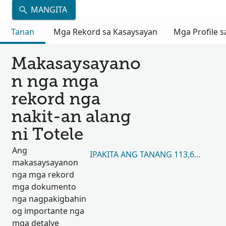
MANGITA
Tanan
Mga Rekord sa Kasaysayan
Mga Profile s
Makasaysayano
n nga mga
rekord nga
nakit-an alang
ni Totele
Ang
IPAKITA ANG TANANG 113,641
makasaysayanon
nga mga rekord
mga dokumento
nga nagpakigbahin
og importante nga
mga detalye