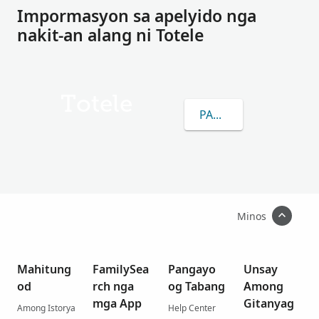
Impormasyon sa apelyido nga
nakit-an alang ni Totele
Totele
PAGKAT-ON OG DUGA
Minos
Mahitung
FamilySea
Pangayo
Unsay
od
rch nga
og Tabang
Among
mga App
Gitanyag
Among Istorya
Help Center