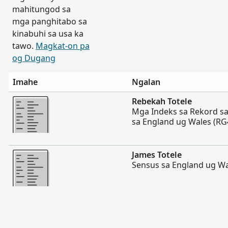
mahitungod sa
mga panghitabo sa
kinabuhi sa usa ka
tawo.
Magkat-on pa
og Dugang
Imahe
Ngalan
Dugang pa
Rebekah Totele
Mga Indeks sa Rekord s
sa England ug Wales (RG
Dugang pa
James Totele
Sensus sa England ug Wa