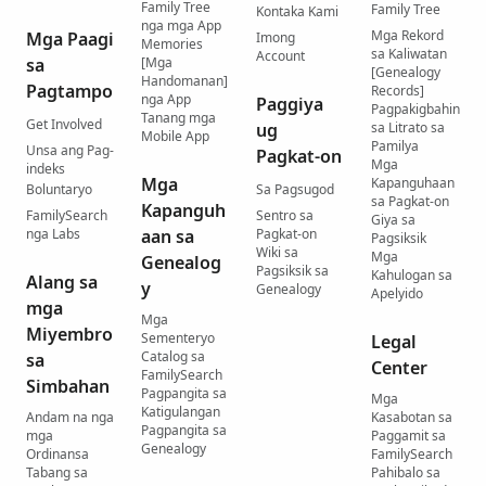
Family Tree
Family Tree
Kontaka Kami
nga mga App
Mga Rekord
Mga Paagi
Imong
Memories
sa Kaliwatan
Account
sa
[Mga
[Genealogy
Handomanan]
Pagtampo
Records]
nga App
Paggiya
Pagpakigbahin
Tanang mga
Get Involved
ug
sa Litrato sa
Mobile App
Pamilya
Unsa ang Pag-
Pagkat-on
Mga
indeks
Mga
Kapanguhaan
Boluntaryo
Sa Pagsugod
sa Pagkat-on
Kapanguh
FamilySearch
Sentro sa
Giya sa
nga Labs
aan sa
Pagkat-on
Pagsiksik
Wiki sa
Mga
Genealog
Pagsiksik sa
Kahulogan sa
Alang sa
y
Genealogy
Apelyido
mga
Mga
Miyembro
Sementeryo
Legal
Catalog sa
sa
Center
FamilySearch
Simbahan
Pagpangita sa
Mga
Katigulangan
Andam na nga
Kasabotan sa
Pagpangita sa
mga
Paggamit sa
Genealogy
Ordinansa
FamilySearch
Tabang sa
Pahibalo sa