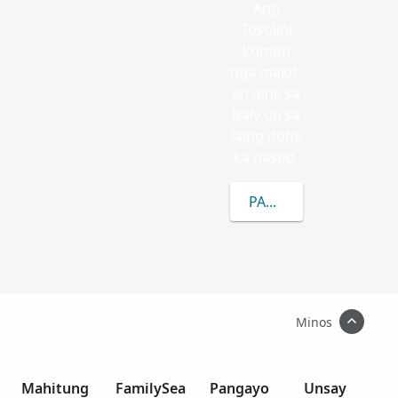
Ang
Tosolini
komon
nga makit-
an diha sa
Italy ug sa
laing duha
ka nasod.
PAGKAT-ON OG DUGA
Minos
Mahitung
FamilySea
Pangayo
Unsay