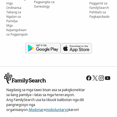
Pagpangita sa
mga
Paggamit sa
Genealogy
Ordinansa
FamilySearch
Tabang sa
Pahibalo sa
Ngalan sa
Pagkapribado
Pamilya
Mga
Kapanguhaan
sa Pagpangulo
Nagdasig sa mga tawo bisan asa sa pakigkonektar
sa ilang pamilya—latas sa mga henerasyon.
Ang FamilySearch usa ka tibuok kalibotan nga dili
pangnegosyo nga
organisasyon.
Modonar
o
moboluntaryo
karon!