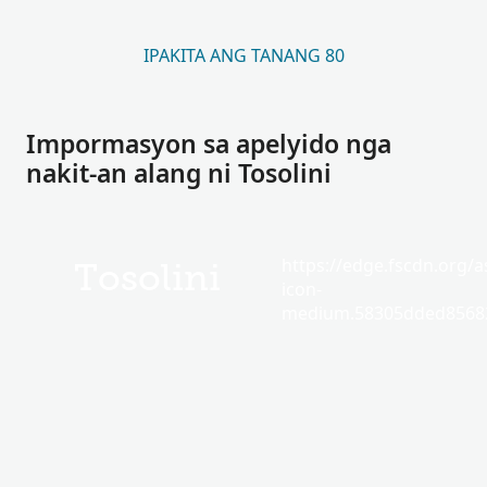
IPAKITA ANG TANANG 80
Impormasyon sa apelyido nga
nakit-an alang ni Tosolini
https://edge.fscdn.org/as
Tosolini
icon-
medium.58305dded85682