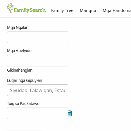
Family Tree
Mangita
Mga Handom
Mga resulta alang ni tosolini
Mga Ngalan
Mga Apelyido
Gikinahanglan
Lugar nga Gipuy-an
Tuig sa Pagkatawo