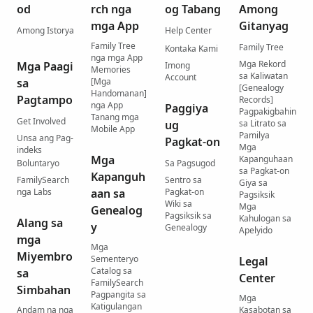
od
rch nga
og Tabang
Among
mga App
Gitanyag
Among Istorya
Help Center
Family Tree
Family Tree
Kontaka Kami
nga mga App
Mga Rekord
Mga Paagi
Imong
Memories
sa Kaliwatan
Account
sa
[Mga
[Genealogy
Handomanan]
Pagtampo
Records]
nga App
Paggiya
Pagpakigbahin
Tanang mga
Get Involved
ug
sa Litrato sa
Mobile App
Pamilya
Unsa ang Pag-
Pagkat-on
Mga
indeks
Mga
Kapanguhaan
Boluntaryo
Sa Pagsugod
sa Pagkat-on
Kapanguh
FamilySearch
Sentro sa
Giya sa
nga Labs
aan sa
Pagkat-on
Pagsiksik
Wiki sa
Mga
Genealog
Pagsiksik sa
Kahulogan sa
Alang sa
y
Genealogy
Apelyido
mga
Mga
Miyembro
Sementeryo
Legal
Catalog sa
sa
Center
FamilySearch
Simbahan
Pagpangita sa
Mga
Katigulangan
Andam na nga
Kasabotan sa