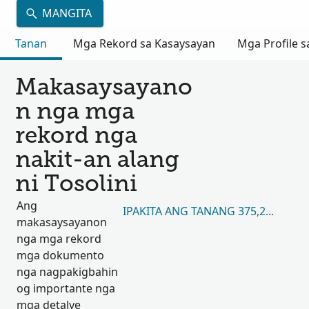
MANGITA
Tanan
Mga Rekord sa Kasaysayan
Mga Profile s
Makasaysayano
n nga mga
rekord nga
nakit-an alang
ni Tosolini
Ang
IPAKITA ANG TANANG 375,267
makasaysayanon
nga mga rekord
mga dokumento
nga nagpakigbahin
og importante nga
mga detalye