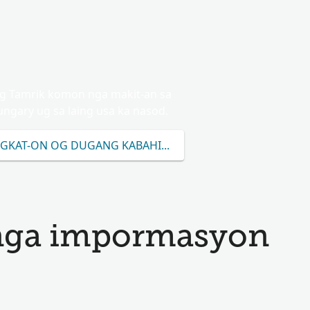
g Tamrik komon nga makit-an sa
ngary ug sa laing usa ka nasod.
GKAT-ON OG DUGANG KABAHIN SA TAMRIK
nga impormasyon