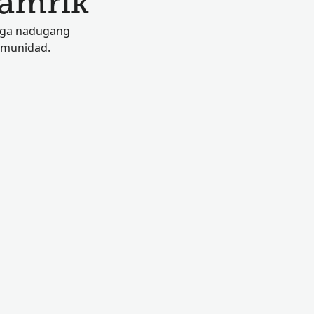
Tamrik
 nga nadugang
omunidad.