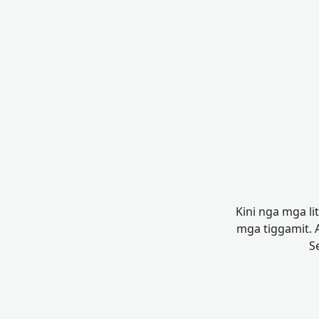
Kini nga mga li
mga tiggamit.
S