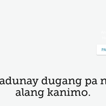
An
Hu
PA
adunay dugang pa 
alang kanimo.