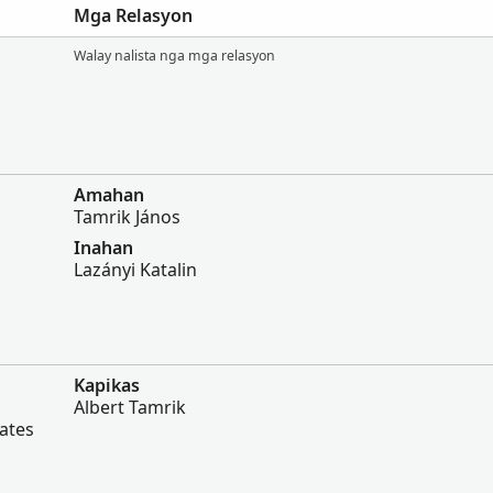
Mga Relasyon
Walay nalista nga mga relasyon
Amahan
Tamrik János
Inahan
Lazányi Katalin
Kapikas
Albert Tamrik
tates