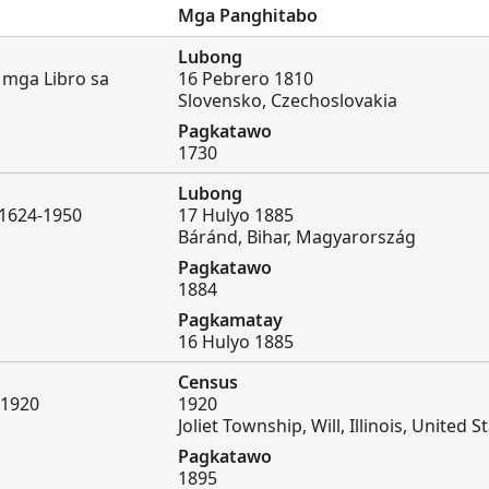
Mga Panghitabo
Lubong
 mga Libro sa
16 Pebrero 1810
Slovensko, Czechoslovakia
Pagkatawo
1730
Lubong
 1624-1950
17 Hulyo 1885
Báránd, Bihar, Magyarország
Pagkatawo
1884
Pagkamatay
16 Hulyo 1885
Census
 1920
1920
Joliet Township, Will, Illinois, United S
Pagkatawo
1895