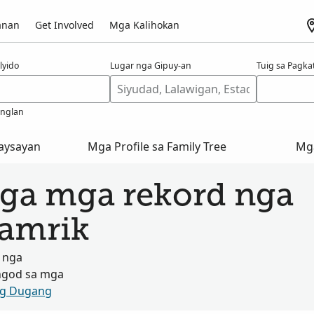
anan
Get Involved
Mga Kalihokan
lyido
Lugar nga Gipuy-an
Tuig sa Pagk
anglan
aysayan
Mga Profile sa Family Tree
Mg
ga mga rekord nga
Tamrik
 nga
ngod sa mga
og Dugang