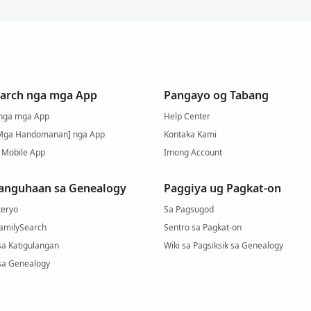
arch nga mga App
Pangayo og Tabang
 nga mga App
Help Center
Mga Handomanan] nga App
Kontaka Kami
 Mobile App
Imong Account
anguhaan sa Genealogy
Paggiya ug Pagkat-on
eryo
Sa Pagsugod
FamilySearch
Sentro sa Pagkat-on
sa Katigulangan
Wiki sa Pagsiksik sa Genealogy
sa Genealogy