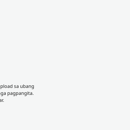
-upload sa ubang
ga pagpangita.
r.