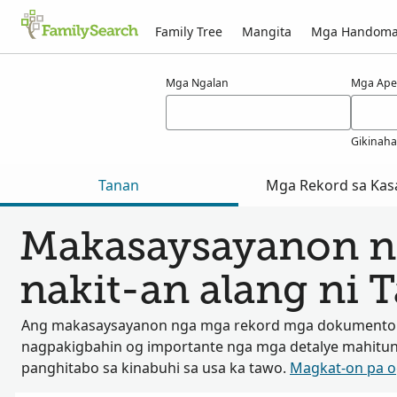
Family Tree
Mangita
Mga Handom
Mga resulta alang ni tamrik
Mga Ngalan
Mga Ape
Gikinah
Tanan
Mga Rekord sa Kas
Makasaysayanon n
nakit-an alang ni 
Ang makasaysayanon nga mga rekord mga dokumento
nagpakigbahin og importante nga mga detalye mahitu
panghitabo sa kinabuhi sa usa ka tawo.
Magkat-on pa 