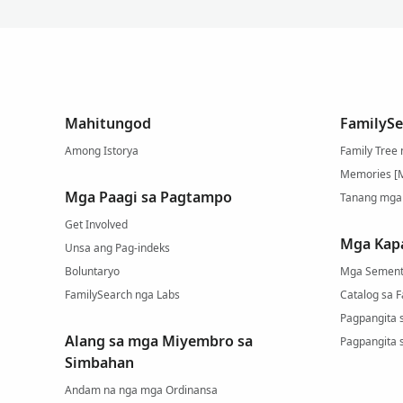
Mahitungod
FamilySe
Among Istorya
Family Tree
Memories [
Mga Paagi sa Pagtampo
Tanang mga
Get Involved
Mga Kap
Unsa ang Pag-indeks
Boluntaryo
Mga Sement
FamilySearch nga Labs
Catalog sa 
Pagpangita 
Alang sa mga Miyembro sa
Pagpangita 
Simbahan
Andam na nga mga Ordinansa