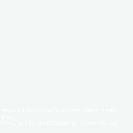
https://edge.fscdn.org/assets/static/media/invalid-
icon-
medium.58305dded85682d90d4c1772efbf1185.svg