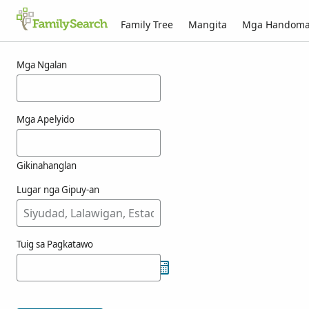
Family Tree
Mangita
Mga Handom
Mga resulta alang ni tammel
Mga Ngalan
Mga Apelyido
Gikinahanglan
Lugar nga Gipuy-an
Tuig sa Pagkatawo