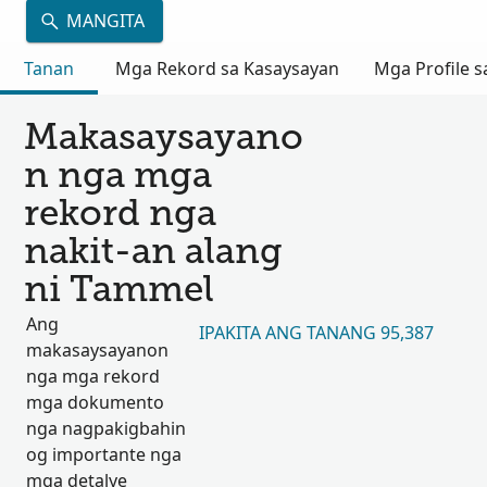
MANGITA
Tanan
Mga Rekord sa Kasaysayan
Mga Profile s
Makasaysayano
n nga mga
rekord nga
nakit-an alang
ni Tammel
Ang
IPAKITA ANG TANANG 95,387
makasaysayanon
nga mga rekord
mga dokumento
nga nagpakigbahin
og importante nga
mga detalye