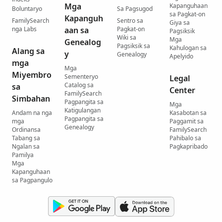
Mga
Kapanguhaan
Boluntaryo
Sa Pagsugod
sa Pagkat-on
Kapanguh
FamilySearch
Sentro sa
Giya sa
nga Labs
aan sa
Pagkat-on
Pagsiksik
Wiki sa
Mga
Genealog
Pagsiksik sa
Kahulogan sa
Alang sa
y
Genealogy
Apelyido
mga
Mga
Miyembro
Sementeryo
Legal
Catalog sa
sa
Center
FamilySearch
Simbahan
Pagpangita sa
Mga
Katigulangan
Andam na nga
Kasabotan sa
Pagpangita sa
mga
Paggamit sa
Genealogy
Ordinansa
FamilySearch
Tabang sa
Pahibalo sa
Ngalan sa
Pagkapribado
Pamilya
Mga
Kapanguhaan
sa Pagpangulo