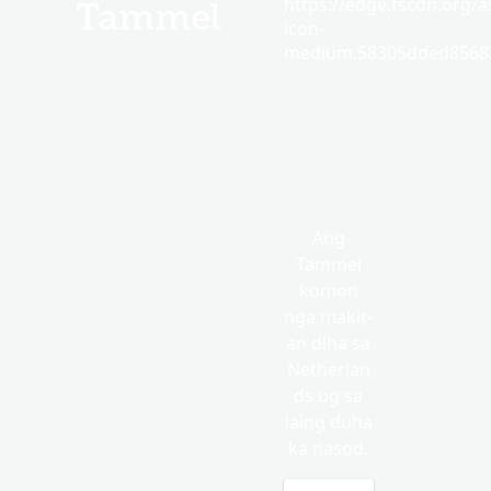
https://edge.fscdn.org/as
Tammel
icon-
medium.58305dded85682
Ang
Tammel
komon
nga makit-
an diha sa
Netherlan
ds ug sa
laing duha
ka nasod.