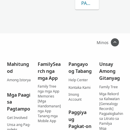
PAGKAT-ON OG DUGA
Minos
Mahitung
FamilySea
Pangayo
Unsay
od
rch nga
og Tabang
Among
mga App
Gitanyag
Among Istorya
Help Center
Family Tree
Family Tree
Kontaka Kami
nga mga App
Mga Rekord
Mga Paagi
Imong
Memories
sa Kaliwatan
Account
sa
[Mga
[Genealogy
Handomanan]
Pagtampo
Records]
nga App
Paggiya
Pagpakigbahin
Tanang mga
Get Involved
ug
sa Litrato sa
Mobile App
Pamilya
Unsa ang Pag-
Pagkat-on
Mga
indeks