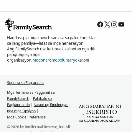
Nagdasig sa mga tawo bisan asa sa pakigkonektar
sa ilang pamilya—latas sa mga henerasyon.
Ang FamilySearch usa ka tibuok kalibotan nga dili
pangnegosyo nga
organisasyon.
Modonar
o
moboluntaryo
karon!
Suporta sa Pag-access
Mga Termino sa Paggamit sa
FamilySearch
|
Pahibalo sa
Pagkapribado
|
Nasod ug Pinulongan
nga mga Opsiyon
|
Mga Cookie Preference
© 2026 by Intellectual Reserve, Inc. All