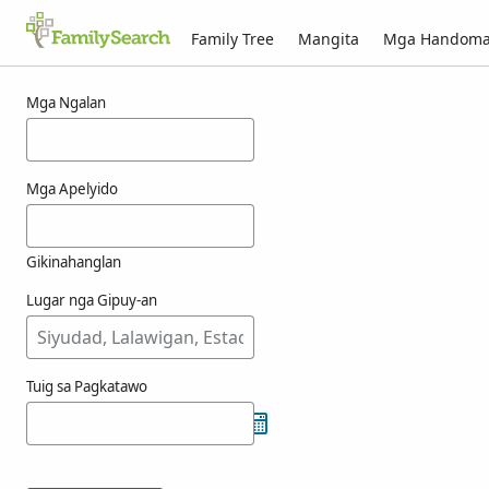
Family Tree
Mangita
Mga Handom
Mga resulta alang ni taminiaux
Mga Ngalan
Mga Apelyido
Gikinahanglan
Lugar nga Gipuy-an
Tuig sa Pagkatawo