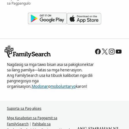
sa Pagpangulo
Nagdasig sa mga tawo bisan asa sa pakigkonektar
sa ilang pamilya—latas sa mga henerasyon.
Ang FamilySearch usa ka tibuok kalibotan nga dili
pangnegosyo nga
organisasyon.
Modonar
o
moboluntaryo
karon!
Suporta sa Pag-akses
Mga Kasabotan sa Paggamit sa
FamilySearch
|
Pahibalo sa