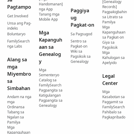
[Genealogy
Handomanan]
Pagtampo
Records]
nga App
Paggiya
Pagpakigbahin
Tanang mga
Get Involved
ug
sa Litrato sa
Mobile App
Pamilya
Unsa ang Pag-
Pagkat-on
Mga
indeks
Mga
Kapanguhaan
Boluntaryo
Sa Pagsugod
sa Pagkat-on
Kapanguh
FamilySearch
Sentro sa
Giya sa
nga Labs
aan sa
Pagkat-on
Pagsiksik
Wiki sa
Mga
Genealog
Pagsiksik sa
Kahulogan sa
Alang sa
y
Genealogy
Apelyido
mga
Mga
Miyembro
Sementeryo
Legal
Catalog sa
sa
Center
FamilySearch
Simbahan
Pagpangita sa
Mga
Katigulangan
Andam na nga
Kasabotan sa
Pagpangita sa
mga
Paggamit sa
Genealogy
Ordinansa
FamilySearch
Tabang sa
Pahibalo sa
Ngalan sa
Pagkapribado
Pamilya
Mga
Kapanguhaan