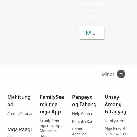
ug sa laing
usa ka
nasod.
PAGKAT-ON OG DUGA
Minos
Mahitung
FamilySea
Pangayo
Unsay
od
rch nga
og Tabang
Among
mga App
Gitanyag
Among Istorya
Help Center
Family Tree
Family Tree
Kontaka Kami
nga mga App
Mga Rekord
Mga Paagi
Imong
Memories
sa Kaliwatan
Account
sa
[Mga