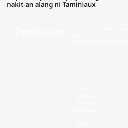
nakit-an alang ni Taminiaux
https://edge.fscdn.org/as
Taminiaux
icon-
medium.58305dded85682
Ang
Taminiaux
komon
nga makit-
an sa
Belgium