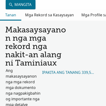
MANGITA
Tanan
Mga Rekord sa Kasaysayan
Mga Profile s
Makasaysayano
n nga mga
rekord nga
nakit-an alang
ni Taminiaux
Ang
IPAKITA ANG TANANG 339,596
makasaysayanon
nga mga rekord
mga dokumento
nga nagpakigbahin
og importante nga
mga detalye