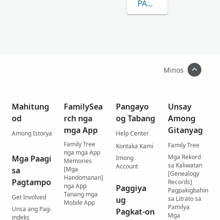
PAGKAT-ON OG DUGA
Minos
Mahitung
FamilySea
Pangayo
Unsay
od
rch nga
og Tabang
Among
mga App
Gitanyag
Among Istorya
Help Center
Family Tree
Family Tree
Kontaka Kami
nga mga App
Mga Rekord
Mga Paagi
Imong
Memories
sa Kaliwatan
Account
sa
[Mga
[Genealogy
Handomanan]
Pagtampo
Records]
nga App
Paggiya
Pagpakigbahin
Tanang mga
Get Involved
ug
sa Litrato sa
Mobile App
Pamilya
Unsa ang Pag-
Pagkat-on
Mga
indeks