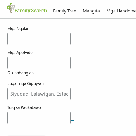
Family Tree
Mangita
Mga Handom
Mga resulta alang ni resuena
Mga Ngalan
Mga Apelyido
Gikinahanglan
Lugar nga Gipuy-an
Tuig sa Pagkatawo