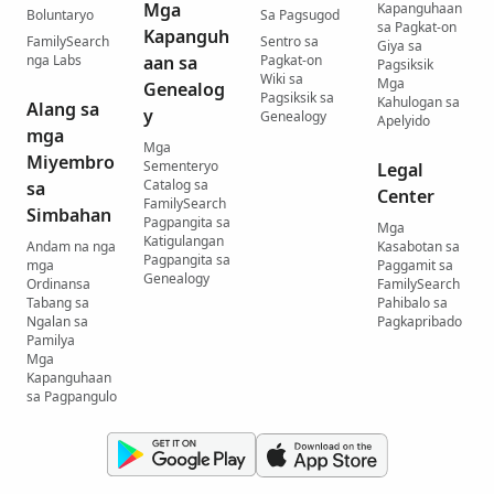
Mga
Kapanguhaan
Boluntaryo
Sa Pagsugod
sa Pagkat-on
Kapanguh
FamilySearch
Sentro sa
Giya sa
nga Labs
aan sa
Pagkat-on
Pagsiksik
Wiki sa
Mga
Genealog
Pagsiksik sa
Kahulogan sa
Alang sa
y
Genealogy
Apelyido
mga
Mga
Miyembro
Sementeryo
Legal
Catalog sa
sa
Center
FamilySearch
Simbahan
Pagpangita sa
Mga
Katigulangan
Andam na nga
Kasabotan sa
Pagpangita sa
mga
Paggamit sa
Genealogy
Ordinansa
FamilySearch
Tabang sa
Pahibalo sa
Ngalan sa
Pagkapribado
Pamilya
Mga
Kapanguhaan
sa Pagpangulo