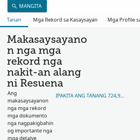
MANGITA
Tanan
Mga Rekord sa Kasaysayan
Mga Profile s
Makasaysayano
n nga mga
rekord nga
nakit-an alang
ni Resuena
Ang
IPAKITA ANG TANANG 724,998
makasaysayanon
nga mga rekord
mga dokumento
nga nagpakigbahin
og importante nga
mga detalye