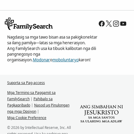
Nagdasig sa mga tawo bisan asa sa pakigkonektar
sa ilang pamilya—latas sa mga henerasyon.
Ang FamilySearch usa ka tibuok kalibotan nga dili
pangnegosyo nga
organisasyon.
Modonar
o
moboluntaryo
karon!
Suporta sa Pag-access
Mga Termino sa Paggamit sa
FamilySearch
|
Pahibalo sa
Pagkapribado
|
Nasod ug Pinulongan
nga mga Opsiyon
|
Mga Cookie Preference
© 2026 by Intellectual Reserve, Inc. All
rights reserved. Usa ka serbisyo nga