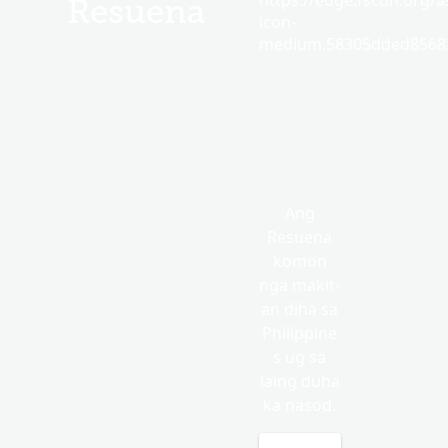
https://edge.fscdn.org/as
Resuena
icon-
medium.58305dded85682
Ang
Resuena
komon
nga makit-
an diha sa
Philippine
s ug sa
laing duha
ka nasod.