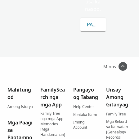
usa ka
nasod.
PAGKAT-ON OG DUGA
Minos
Mahitung
FamilySea
Pangayo
Unsay
od
rch nga
og Tabang
Among
mga App
Gitanyag
Among Istorya
Help Center
Family Tree
Family Tree
Kontaka Kami
nga mga App
Mga Rekord
Mga Paagi
Imong
Memories
sa Kaliwatan
Account
sa
[Mga
[Genealogy
Handomanan]
Pagtampo
Records]