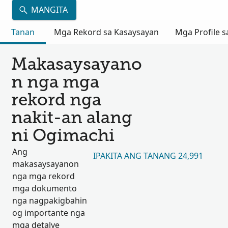
MANGITA
Tanan
Mga Rekord sa Kasaysayan
Mga Profile s
Makasaysayano
n nga mga
rekord nga
nakit-an alang
ni Ogimachi
Ang
IPAKITA ANG TANANG 24,991
makasaysayanon
nga mga rekord
mga dokumento
nga nagpakigbahin
og importante nga
mga detalye