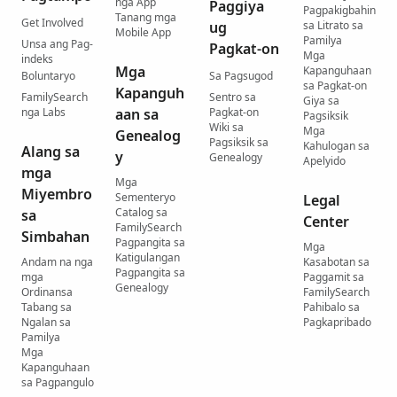
nga App
Paggiya
Pagpakigbahin
Tanang mga
Get Involved
ug
sa Litrato sa
Mobile App
Pamilya
Unsa ang Pag-
Pagkat-on
Mga
indeks
Mga
Kapanguhaan
Boluntaryo
Sa Pagsugod
sa Pagkat-on
Kapanguh
FamilySearch
Sentro sa
Giya sa
nga Labs
aan sa
Pagkat-on
Pagsiksik
Wiki sa
Mga
Genealog
Pagsiksik sa
Kahulogan sa
Alang sa
y
Genealogy
Apelyido
mga
Mga
Miyembro
Sementeryo
Legal
Catalog sa
sa
Center
FamilySearch
Simbahan
Pagpangita sa
Mga
Katigulangan
Andam na nga
Kasabotan sa
Pagpangita sa
mga
Paggamit sa
Genealogy
Ordinansa
FamilySearch
Tabang sa
Pahibalo sa
Ngalan sa
Pagkapribado
Pamilya
Mga
Kapanguhaan
sa Pagpangulo