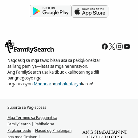
Nagdasig sa mga tawo bisan asa sa pakigkonektar
sa ilang pamilya—latas sa mga henerasyon.
Ang FamilySearch usa ka tibuok kalibotan nga dili
pangnegosyo nga
organisasyon.
Modonar
o
moboluntaryo
karon!
Suporta sa Pag-access
Mga Termino sa Paggamit sa
FamilySearch
|
Pahibalo sa
Pagkapribado
|
Nasod ug Pinulongan
nga mga Opsiyon
|