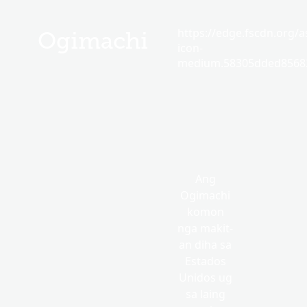
https://edge.fscdn.org/as
Ogimachi
icon-
medium.58305dded85682
Ang
Ogimachi
komon
nga makit-
an diha sa
Estados
Unidos ug
sa laing