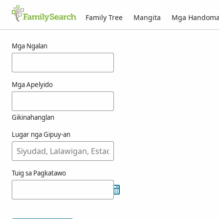
Family Tree
Mangita
Mga Handom
Mga resulta alang ni ogimachi
Mga Ngalan
Mga Apelyido
Gikinahanglan
Lugar nga Gipuy-an
Tuig sa Pagkatawo