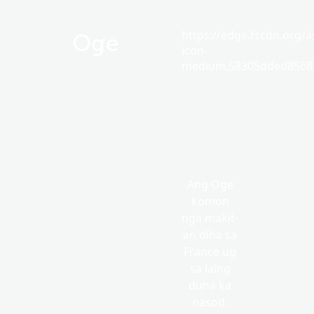
https://edge.fscdn.org/as
Oge
icon-
medium.58305dded85682
Ang Oge
komon
nga makit-
an diha sa
France ug
sa laing
duha ka
nasod.