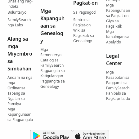
Unsa ang Pag-
Pagkat-on
Mga
indeks
Mga
Kapanguhaan
Boluntaryo
Sa Pagsugod
sa Pagkat-on
Kapanguh
FamilySearch
Sentro sa
Giya sa
nga Labs
aan sa
Pagkat-on
Pagsiksik
Wiki sa
Mga
Genealog
Pagsiksik sa
Kahulogan sa
Alang sa
y
Genealogy
Apelyido
mga
Mga
Miyembro
Sementeryo
Legal
Catalog sa
sa
Center
FamilySearch
Simbahan
Pagpangita sa
Mga
Katigulangan
Andam na nga
Kasabotan sa
Pagpangita sa
mga
Paggamit sa
Genealogy
Ordinansa
FamilySearch
Tabang sa
Pahibalo sa
Ngalan sa
Pagkapribado
Pamilya
Mga
Kapanguhaan
sa Pagpangulo