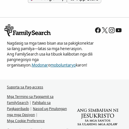
Nagdasig sa mga tawo bisan asa sa pakigkonektar
sa ilang pamilya—latas sa mga henerasyon.
Ang FamilySearch usa ka tibuok kalibotan nga dili
pangnegosyo nga
organisasyon.
Modonar
o
moboluntaryo
karon!
Suporta sa Pag-access
Mga Termino sa Paggamit sa
FamilySearch
|
Pahibalo sa
Pagkapribado
|
Nasod ug Pinulongan
nga mga Opsiyon
|
Mga Cookie Preference