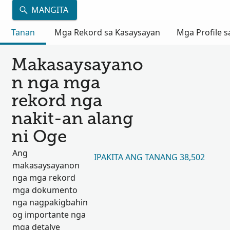
MANGITA
Tanan
Mga Rekord sa Kasaysayan
Mga Profile s
Makasaysayano
n nga mga
rekord nga
nakit-an alang
ni Oge
Ang
IPAKITA ANG TANANG 38,502
makasaysayanon
nga mga rekord
mga dokumento
nga nagpakigbahin
og importante nga
mga detalye