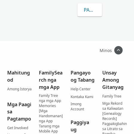
PAGKAT-ON OG DUGA
Minos
Mahitung
FamilySea
Pangayo
Unsay
od
rch nga
og Tabang
Among
mga App
Gitanyag
Among Istorya
Help Center
Family Tree
Family Tree
Kontaka Kami
nga mga App
Mga Rekord
Mga Paagi
Imong
Memories
sa Kaliwatan
Account
sa
[Mga
[Genealogy
Handomanan]
Pagtampo
Records]
nga App
Paggiya
Pagpakigbahin
Tanang mga
Get Involved
ug
sa Litrato sa
Mobile App
Pamilya