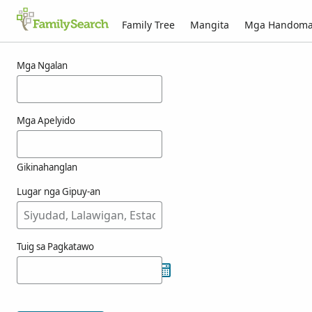
Family Tree
Mangita
Mga Handom
Mga resulta alang ni oge
Mga Ngalan
Mga Apelyido
Gikinahanglan
Lugar nga Gipuy-an
Tuig sa Pagkatawo