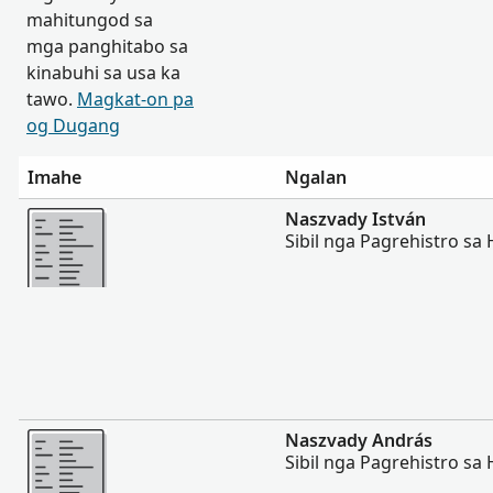
mahitungod sa
mga panghitabo sa
kinabuhi sa usa ka
tawo.
Magkat-on pa
og Dugang
Imahe
Ngalan
Dugang pa
Naszvady István
Sibil nga Pagrehistro sa
Dugang pa
Naszvady András
Sibil nga Pagrehistro sa