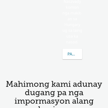
Naszvady
komon
nga makit-
an sa
Hungary
ug sa laing
usa ka
nasod.
PAGKAT-ON OG DUGA
Mahimong kami adunay
dugang pa nga
impormasyon alang