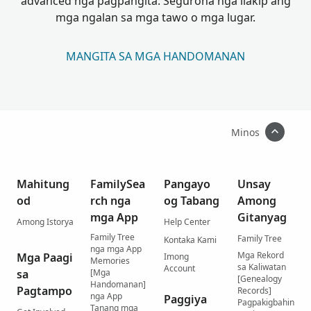
advanced nga pagpangita. Seguroha nga ilakip ang
mga ngalan sa mga tawo o mga lugar.
MANGITA SA MGA HANDOMANAN
Minos
Mahitung
FamilySea
Pangayo
Unsay
od
rch nga
og Tabang
Among
mga App
Gitanyag
Among Istorya
Help Center
Family Tree
Family Tree
Kontaka Kami
nga mga App
Mga Rekord
Mga Paagi
Imong
Memories
sa Kaliwatan
Account
sa
[Mga
[Genealogy
Handomanan]
Pagtampo
Records]
nga App
Paggiya
Pagpakigbahin
Tanang mga