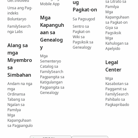
Get Involved
ug
sa Litrato sa
Mobile App
Pamilya
Unsa ang Pag-
Pagkat-on
Mga
indeks
Mga
Kapanguhaan
Boluntaryo
Sa Pagsugod
sa Pagkat-on
Kapanguh
FamilySearch
Sentro sa
Giya sa
nga Labs
aan sa
Pagkat-on
Pagsiksik
Wiki sa
Mga
Genealog
Pagsiksik sa
Kahulogan sa
Alang sa
y
Genealogy
Apelyido
mga
Mga
Miyembro
Sementeryo
Legal
Catalog sa
sa
Center
FamilySearch
Simbahan
Pagpangita sa
Mga
Katigulangan
Andam na nga
Kasabotan sa
Pagpangita sa
mga
Paggamit sa
Genealogy
Ordinansa
FamilySearch
Tabang sa
Pahibalo sa
Ngalan sa
Pagkapribado
Pamilya
Mga
Kapanguhaan
sa Pagpangulo