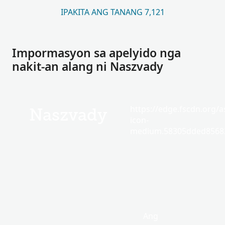
IPAKITA ANG TANANG 7,121
Impormasyon sa apelyido nga
nakit-an alang ni Naszvady
https://edge.fscdn.org/as
Naszvady
icon-
medium.58305dded85682
Ang