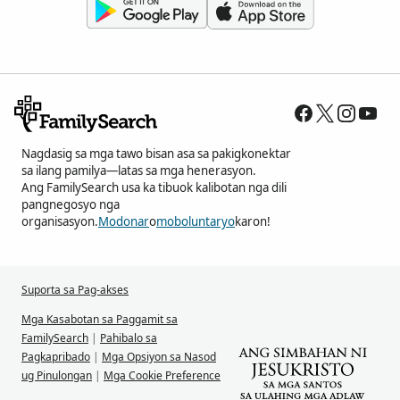
Nagdasig sa mga tawo bisan asa sa pakigkonektar
sa ilang pamilya—latas sa mga henerasyon.
Ang FamilySearch usa ka tibuok kalibotan nga dili
pangnegosyo nga
organisasyon.
Modonar
o
moboluntaryo
karon!
Suporta sa Pag-akses
Mga Kasabotan sa Paggamit sa
FamilySearch
|
Pahibalo sa
Pagkapribado
|
Mga Opsiyon sa Nasod
ug Pinulongan
|
Mga Cookie Preference