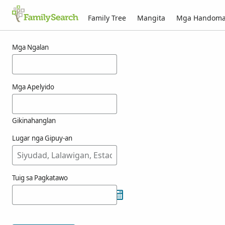
Family Tree
Mangita
Mga Handom
Mga resulta alang ni naszvady
Mga Ngalan
Mga Apelyido
Gikinahanglan
Lugar nga Gipuy-an
Tuig sa Pagkatawo