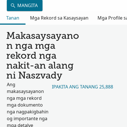
MANGITA
Tanan
Mga Rekord sa Kasaysayan
Mga Profile s
Makasaysayano
n nga mga
rekord nga
nakit-an alang
ni Naszvady
Ang
IPAKITA ANG TANANG 25,888
makasaysayanon
nga mga rekord
mga dokumento
nga nagpakigbahin
og importante nga
mga detalye