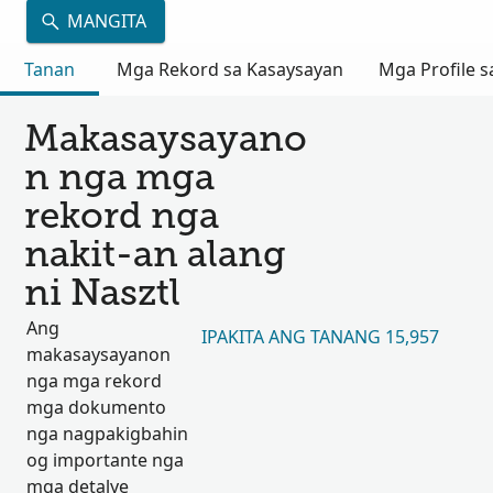
MANGITA
Tanan
Mga Rekord sa Kasaysayan
Mga Profile s
Makasaysayano
n nga mga
rekord nga
nakit-an alang
ni Nasztl
Ang
IPAKITA ANG TANANG 15,957
makasaysayanon
nga mga rekord
mga dokumento
nga nagpakigbahin
og importante nga
mga detalye