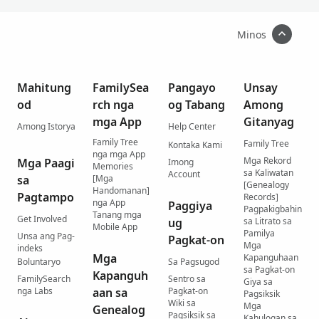
Minos
Mahitung
FamilySea
Pangayo
Unsay
od
rch nga
og Tabang
Among
mga App
Gitanyag
Among Istorya
Help Center
Family Tree
Family Tree
Kontaka Kami
nga mga App
Mga Rekord
Mga Paagi
Imong
Memories
sa Kaliwatan
Account
sa
[Mga
[Genealogy
Handomanan]
Pagtampo
Records]
nga App
Paggiya
Pagpakigbahin
Tanang mga
Get Involved
ug
sa Litrato sa
Mobile App
Pamilya
Unsa ang Pag-
Pagkat-on
Mga
indeks
Mga
Kapanguhaan
Boluntaryo
Sa Pagsugod
sa Pagkat-on
Kapanguh
FamilySearch
Sentro sa
Giya sa
nga Labs
aan sa
Pagkat-on
Pagsiksik
Wiki sa
Mga
Genealog
Pagsiksik sa
Kahulogan sa