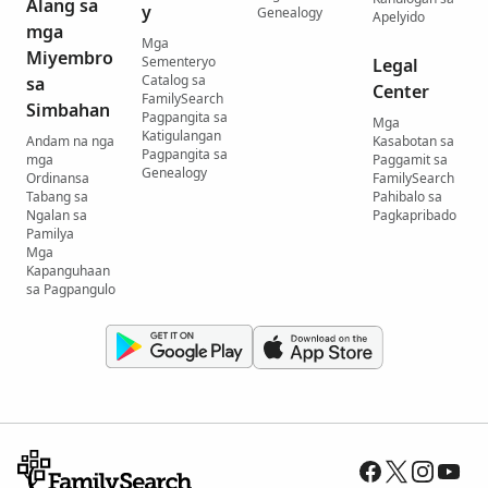
Alang sa
y
Genealogy
Apelyido
mga
Mga
Miyembro
Sementeryo
Legal
Catalog sa
sa
Center
FamilySearch
Simbahan
Pagpangita sa
Mga
Katigulangan
Andam na nga
Kasabotan sa
Pagpangita sa
mga
Paggamit sa
Genealogy
Ordinansa
FamilySearch
Tabang sa
Pahibalo sa
Ngalan sa
Pagkapribado
Pamilya
Mga
Kapanguhaan
sa Pagpangulo