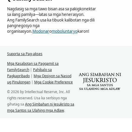
Nagdasig sa mga tawo bisan asa sa pakigkonektar
sa ilang pamilya—latas sa mga henerasyon.
Ang FamilySearch usa ka tibuok kalibotan nga dili
pangnegosyo nga
organisasyon.
Modonar
o
moboluntaryo
karon!
Suporta sa Pag-akses
Mga Kasabotan sa Paggamit sa
FamilySearch
|
Pahibalo sa
Pagkapribado
|
Mga Opsiyon sa Nasod
ug Pinulongan
|
Mga Cookie Preference
© 2026 by Intellectual Reserve, Inc. All
rights reserved. Usa ka serbisyo nga
gihatag sa
Ang Simbahan ni Jesukristo sa
mga Santos sa Ulahing mga Adlaw
.