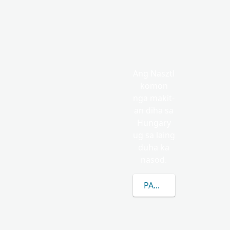
Ang Nasztl
komon
nga makit-
an diha sa
Hungary
ug sa laing
duha ka
nasod.
PAGKAT-ON OG DUGA