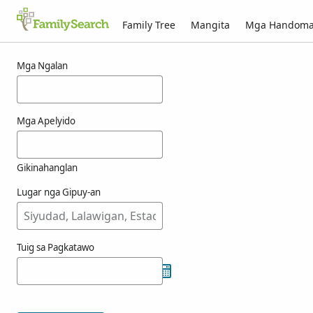
Family Tree
Mangita
Mga Handom
Mga resulta alang ni nasztl
Mga Ngalan
Mga Apelyido
Gikinahanglan
Lugar nga Gipuy-an
Tuig sa Pagkatawo