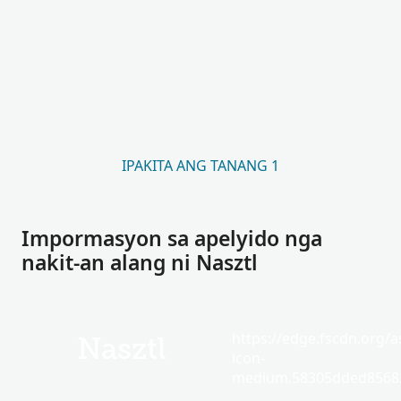
IPAKITA ANG TANANG 1
Impormasyon sa apelyido nga
nakit-an alang ni Nasztl
https://edge.fscdn.org/as
Nasztl
icon-
medium.58305dded85682