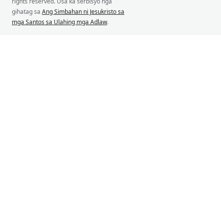
rights reserved. Usa ka serbisyo nga
gihatag sa
Ang Simbahan ni Jesukristo sa
mga Santos sa Ulahing mga Adlaw
.