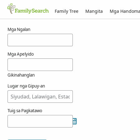
Family Tree
Mangita
Mga Handom
Mga resulta alang ni nasarrete
Mga Ngalan
Mga Apelyido
Gikinahanglan
Lugar nga Gipuy-an
Tuig sa Pagkatawo