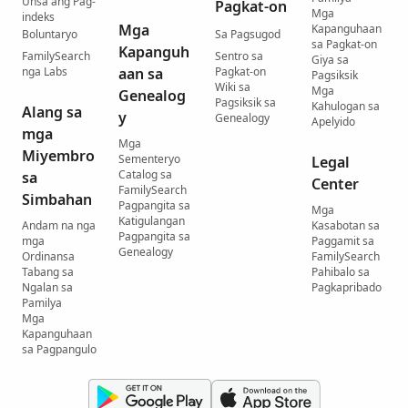
Unsa ang Pag-
Pagkat-on
Mga
indeks
Mga
Kapanguhaan
Boluntaryo
Sa Pagsugod
sa Pagkat-on
Kapanguh
FamilySearch
Sentro sa
Giya sa
nga Labs
aan sa
Pagkat-on
Pagsiksik
Wiki sa
Mga
Genealog
Pagsiksik sa
Kahulogan sa
Alang sa
y
Genealogy
Apelyido
mga
Mga
Miyembro
Sementeryo
Legal
Catalog sa
sa
Center
FamilySearch
Simbahan
Pagpangita sa
Mga
Katigulangan
Andam na nga
Kasabotan sa
Pagpangita sa
mga
Paggamit sa
Genealogy
Ordinansa
FamilySearch
Tabang sa
Pahibalo sa
Ngalan sa
Pagkapribado
Pamilya
Mga
Kapanguhaan
sa Pagpangulo