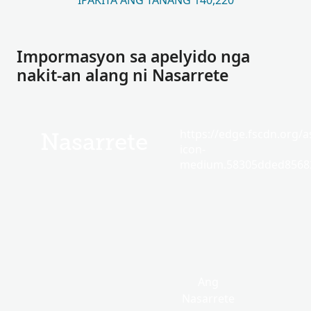
IPAKITA ANG TANANG 140,220
Impormasyon sa apelyido nga
nakit-an alang ni Nasarrete
https://edge.fscdn.org/as
Nasarrete
icon-
medium.58305dded85682
Ang
Nasarrete