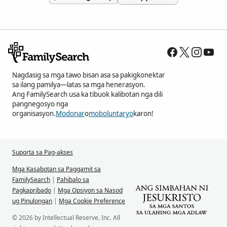
Nagdasig sa mga tawo bisan asa sa pakigkonektar
sa ilang pamilya—latas sa mga henerasyon.
Ang FamilySearch usa ka tibuok kalibotan nga dili
pangnegosyo nga
organisasyon.
Modonar
o
moboluntaryo
karon!
Suporta sa Pag-akses
Mga Kasabotan sa Paggamit sa
FamilySearch
|
Pahibalo sa
Pagkapribado
|
Mga Opsiyon sa Nasod
ug Pinulongan
|
Mga Cookie Preference
© 2026 by Intellectual Reserve, Inc. All