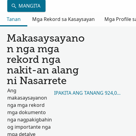
MANGITA
Tanan
Mga Rekord sa Kasaysayan
Mga Profile s
Makasaysayano
n nga mga
rekord nga
nakit-an alang
ni Nasarrete
Ang
IPAKITA ANG TANANG 924,016
makasaysayanon
nga mga rekord
mga dokumento
nga nagpakigbahin
og importante nga
mga detalye