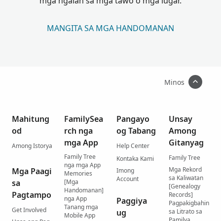
mga ngalan sa mga tawo o mga lugar.
MANGITA SA MGA HANDOMANAN
Minos
Mahitung
FamilySea
Pangayo
Unsay
od
rch nga
og Tabang
Among
mga App
Gitanyag
Among Istorya
Help Center
Family Tree
Family Tree
Kontaka Kami
nga mga App
Mga Rekord
Mga Paagi
Imong
Memories
sa Kaliwatan
Account
sa
[Mga
[Genealogy
Handomanan]
Pagtampo
Records]
nga App
Paggiya
Pagpakigbahin
Tanang mga
Get Involved
ug
sa Litrato sa
Mobile App
Pamilya