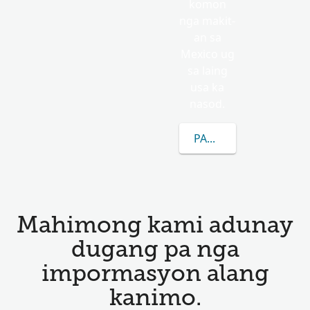
komon
nga makit-
an sa
Mexico ug
sa laing
usa ka
nasod.
PAGKAT-ON OG DUGA
Mahimong kami adunay
dugang pa nga
impormasyon alang
kanimo.