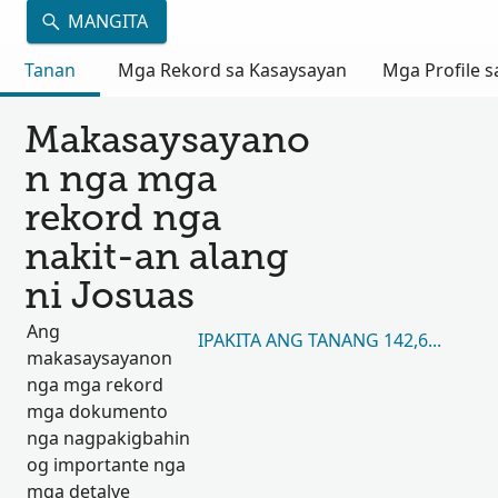
MANGITA
Tanan
Mga Rekord sa Kasaysayan
Mga Profile s
Makasaysayano
n nga mga
rekord nga
nakit-an alang
ni Josuas
Ang
IPAKITA ANG TANANG 142,692
makasaysayanon
nga mga rekord
mga dokumento
nga nagpakigbahin
og importante nga
mga detalye