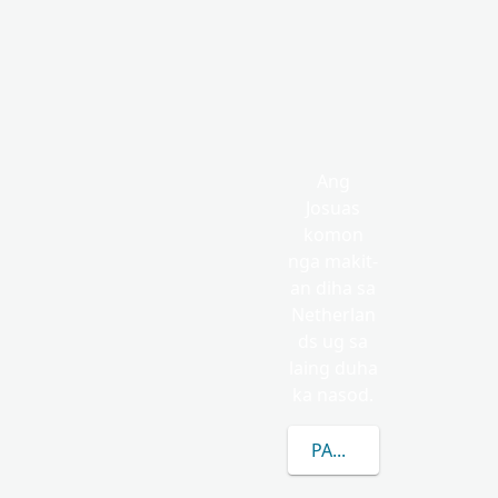
Ang
Josuas
komon
nga makit-
an diha sa
Netherlan
ds ug sa
laing duha
ka nasod.
PAGKAT-ON OG DUGA