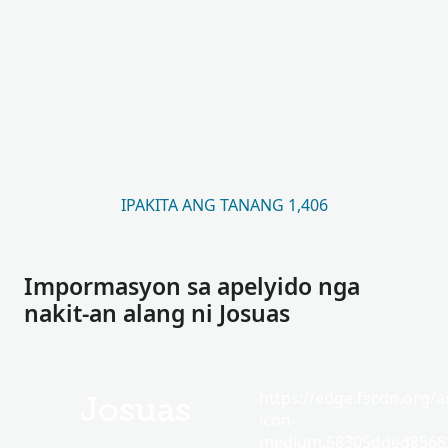
IPAKITA ANG TANANG 1,406
Impormasyon sa apelyido nga
nakit-an alang ni Josuas
https://edge.fscdn.org/as
Josuas
icon-
medium.58305dded85682