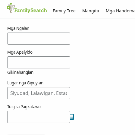
Family Tree
Mangita
Mga Handom
Mga resulta alang ni josuas
Mga Ngalan
Mga Apelyido
Gikinahanglan
Lugar nga Gipuy-an
Tuig sa Pagkatawo