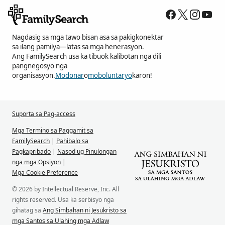
Nagdasig sa mga tawo bisan asa sa pakigkonektar
sa ilang pamilya—latas sa mga henerasyon.
Ang FamilySearch usa ka tibuok kalibotan nga dili
pangnegosyo nga
organisasyon.
Modonar
o
moboluntaryo
karon!
Suporta sa Pag-access
Mga Termino sa Paggamit sa
FamilySearch
|
Pahibalo sa
Pagkapribado
|
Nasod ug Pinulongan
nga mga Opsiyon
|
Mga Cookie Preference
© 2026 by Intellectual Reserve, Inc. All
rights reserved. Usa ka serbisyo nga
gihatag sa
Ang Simbahan ni Jesukristo sa
mga Santos sa Ulahing mga Adlaw