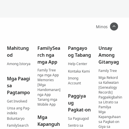
Minos
Mahitung
FamilySea
Pangayo
Unsay
od
rch nga
og Tabang
Among
mga App
Gitanyag
Among Istorya
Help Center
Family Tree
Family Tree
Kontaka Kami
nga mga App
Mga Rekord
Mga Paagi
Imong
Memories
sa Kaliwatan
Account
sa
[Mga
[Genealogy
Handomanan]
Pagtampo
Records]
nga App
Paggiya
Pagpakigbahin
Tanang mga
Get Involved
ug
sa Litrato sa
Mobile App
Pamilya
Unsa ang Pag-
Pagkat-on
Mga
indeks
Mga
Kapanguhaan
Boluntaryo
Sa Pagsugod
sa Pagkat-on
Kapanguh
FamilySearch
Sentro sa
Giya sa