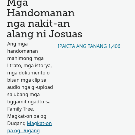
Mga
Handomanan
nga nakit-an
alang ni Josuas
Ang mga
IPAKITA ANG TANANG 1,406
handomanan
mahimong mga
litrato, mga istorya,
mga dokumento o
bisan mga clip sa
audio nga gi-upload
sa ubang mga
tiggamit ngadto sa
Family Tree.
Magkat-on pa og
Dugang
Magkat-on
pa og Dugang