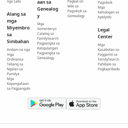
nga Labs
aan sa
Pagkat-on
Pagsiksik
Wiki sa
Mga
Genealog
Pagsiksik sa
Kahulogan sa
Alang sa
y
Genealogy
Apelyido
mga
Mga
Miyembro
Sementeryo
Legal
Catalog sa
sa
Center
FamilySearch
Simbahan
Pagpangita sa
Mga
Katigulangan
Andam na nga
Kasabotan sa
Pagpangita sa
mga
Paggamit sa
Genealogy
Ordinansa
FamilySearch
Tabang sa
Pahibalo sa
Ngalan sa
Pagkapribado
Pamilya
Mga
Kapanguhaan
sa Pagpangulo