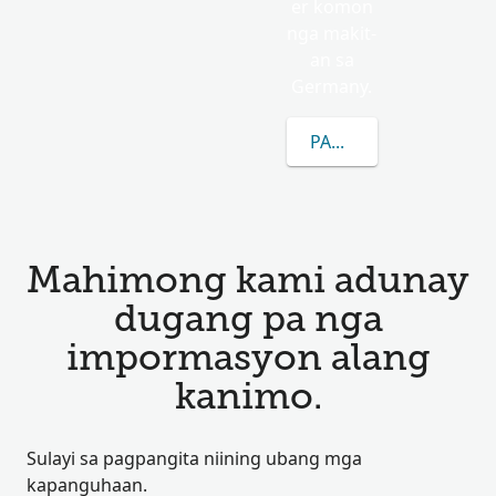
er komon
nga makit-
an sa
Germany.
PAGKAT-ON OG DUGA
Mahimong kami adunay
dugang pa nga
impormasyon alang
kanimo.
Sulayi sa pagpangita niining ubang mga
kapanguhaan.