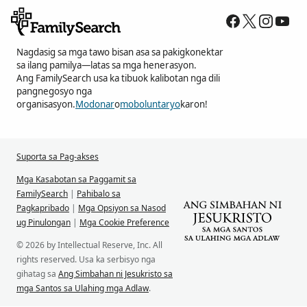
Nagdasig sa mga tawo bisan asa sa pakigkonektar
sa ilang pamilya—latas sa mga henerasyon.
Ang FamilySearch usa ka tibuok kalibotan nga dili
pangnegosyo nga
organisasyon.
Modonar
o
moboluntaryo
karon!
Suporta sa Pag-akses
Mga Kasabotan sa Paggamit sa
FamilySearch
|
Pahibalo sa
Pagkapribado
|
Mga Opsiyon sa Nasod
ug Pinulongan
|
Mga Cookie Preference
© 2026 by Intellectual Reserve, Inc. All
rights reserved. Usa ka serbisyo nga
gihatag sa
Ang Simbahan ni Jesukristo sa
mga Santos sa Ulahing mga Adlaw
.