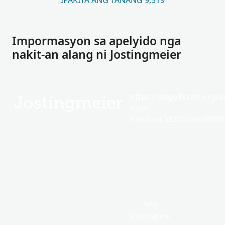
IPAKITA ANG TANANG 9,519
Impormasyon sa apelyido nga
nakit-an alang ni Jostingmeier
https://edge.fscdn.org/as
Jostingmeier
icon-
medium.58305dded85682
Ang
Jostingmei