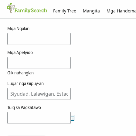
Family Tree
Mangita
Mga Handom
Mga resulta alang ni jostingmeier
Mga Ngalan
Mga Apelyido
Gikinahanglan
Lugar nga Gipuy-an
Tuig sa Pagkatawo