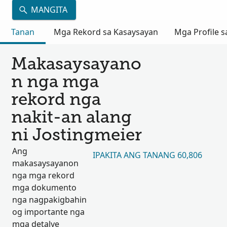
MANGITA
Tanan
Mga Rekord sa Kasaysayan
Mga Profile s
Makasaysayano
n nga mga
rekord nga
nakit-an alang
ni Jostingmeier
Ang
IPAKITA ANG TANANG 60,806
makasaysayanon
nga mga rekord
mga dokumento
nga nagpakigbahin
og importante nga
mga detalye