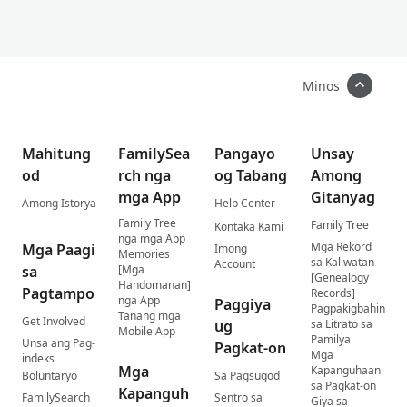
Minos
Mahitung
FamilySea
Pangayo
Unsay
od
rch nga
og Tabang
Among
mga App
Gitanyag
Among Istorya
Help Center
Family Tree
Family Tree
Kontaka Kami
nga mga App
Mga Rekord
Mga Paagi
Imong
Memories
sa Kaliwatan
Account
sa
[Mga
[Genealogy
Handomanan]
Pagtampo
Records]
nga App
Paggiya
Pagpakigbahin
Tanang mga
Get Involved
ug
sa Litrato sa
Mobile App
Pamilya
Unsa ang Pag-
Pagkat-on
Mga
indeks
Mga
Kapanguhaan
Boluntaryo
Sa Pagsugod
sa Pagkat-on
Kapanguh
FamilySearch
Sentro sa
Giya sa