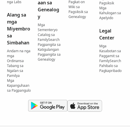
nga Labs
aan sa
Pagkat-on
Pagsiksik
Wiki sa
Mga
Genealog
Pagsiksik sa
Kahulogan sa
Alang sa
y
Genealogy
Apelyido
mga
Mga
Miyembro
Sementeryo
Legal
Catalog sa
sa
Center
FamilySearch
Simbahan
Pagpangita sa
Mga
Katigulangan
Andam na nga
Kasabotan sa
Pagpangita sa
mga
Paggamit sa
Genealogy
Ordinansa
FamilySearch
Tabang sa
Pahibalo sa
Ngalan sa
Pagkapribado
Pamilya
Mga
Kapanguhaan
sa Pagpangulo