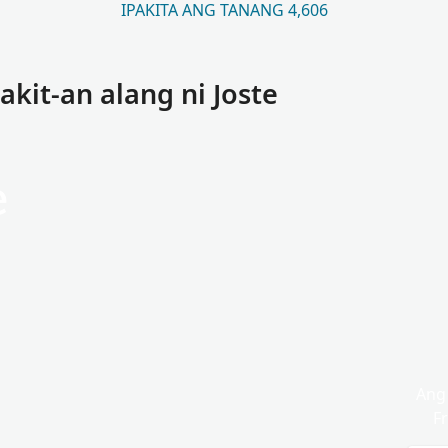
IPAKITA ANG TANANG 4,606
kit-an alang ni Joste
e
Ang 
F