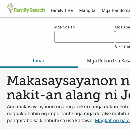
Family Tree
Mangita
Mga Handom
Mga resulta alang ni joste
Mga Ngalan
Mga Ape
Gikinah
Tanan
Mga Rekord sa Kas
Makasaysayanon n
nakit-an alang ni J
Ang makasaysayanon nga mga rekord mga dokumento
nagpakigbahin og importante nga mga detalye mahitu
panghitabo sa kinabuhi sa usa ka tawo.
Magkat-on pa 