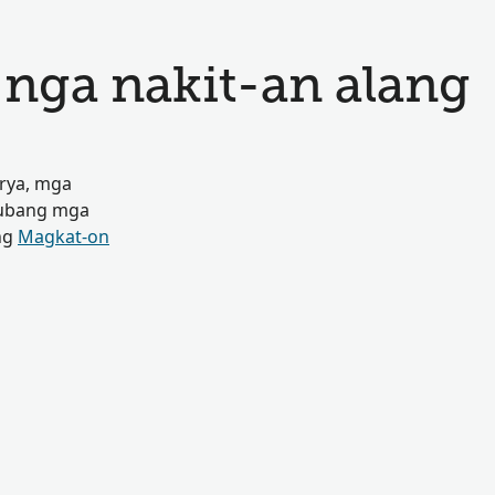
ga nakit-an alang
rya, mga
 ubang mga
ng
Magkat-on