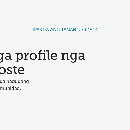
IPAKITA ANG TANANG 792,514
a profile nga
oste
 nga nadugang
omunidad.