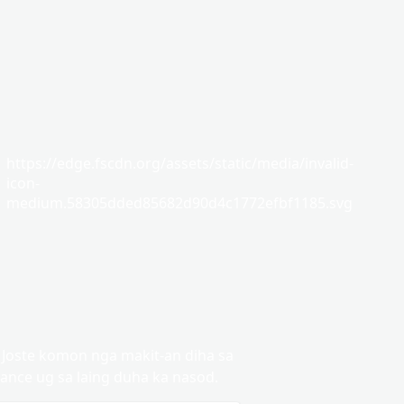
https://edge.fscdn.org/assets/static/media/invalid-
icon-
medium.58305dded85682d90d4c1772efbf1185.svg
Joste komon nga makit-an diha sa
rance ug sa laing duha ka nasod.