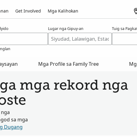
anan
Get Involved
Mga Kalihokan
lyido
Lugar nga Gipuy-an
Tuig sa Pagk
anglan
aysayan
Mga Profile sa Family Tree
Mg
ga mga rekord nga
oste
 nga
ngod sa mga
og Dugang