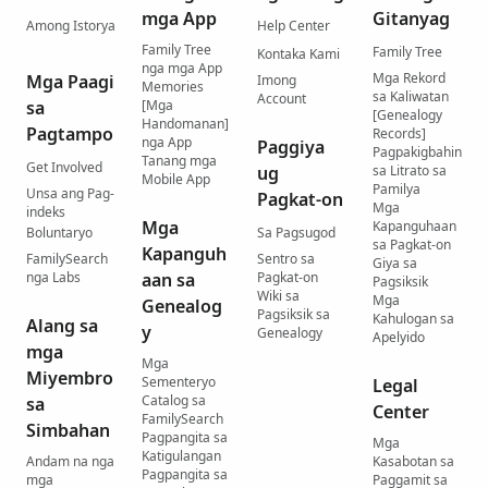
mga App
Gitanyag
Among Istorya
Help Center
Family Tree
Family Tree
Kontaka Kami
nga mga App
Mga Rekord
Mga Paagi
Imong
Memories
sa Kaliwatan
Account
sa
[Mga
[Genealogy
Handomanan]
Pagtampo
Records]
nga App
Paggiya
Pagpakigbahin
Tanang mga
Get Involved
ug
sa Litrato sa
Mobile App
Pamilya
Unsa ang Pag-
Pagkat-on
Mga
indeks
Mga
Kapanguhaan
Boluntaryo
Sa Pagsugod
sa Pagkat-on
Kapanguh
FamilySearch
Sentro sa
Giya sa
nga Labs
aan sa
Pagkat-on
Pagsiksik
Wiki sa
Mga
Genealog
Pagsiksik sa
Kahulogan sa
Alang sa
y
Genealogy
Apelyido
mga
Mga
Miyembro
Sementeryo
Legal
Catalog sa
sa
Center
FamilySearch
Simbahan
Pagpangita sa
Mga
Katigulangan
Andam na nga
Kasabotan sa
Pagpangita sa
mga
Paggamit sa