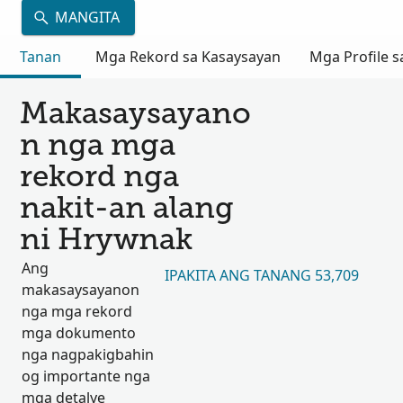
MANGITA
Tanan
Mga Rekord sa Kasaysayan
Mga Profile s
Makasaysayano
n nga mga
rekord nga
nakit-an alang
ni Hrywnak
Ang
IPAKITA ANG TANANG 53,709
makasaysayanon
nga mga rekord
mga dokumento
nga nagpakigbahin
og importante nga
mga detalye