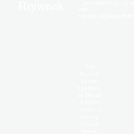
https://edge.fscdn.org/as
Hrywnak
icon-
medium.58305dded85682
Ang
Hrywnak
komon
nga makit-
an diha sa
Estados
Unidos ug
sa laing
duha ka
nasod.