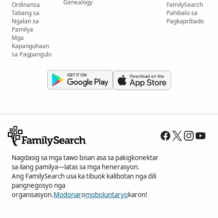
Genealogy
Ordinansa
FamilySearch
Tabang sa
Pahibalo sa
Ngalan sa
Pagkapribado
Pamilya
Mga
Kapanguhaan
sa Pagpangulo
Nagdasig sa mga tawo bisan asa sa pakigkonektar
sa ilang pamilya—latas sa mga henerasyon.
Ang FamilySearch usa ka tibuok kalibotan nga dili
pangnegosyo nga
organisasyon.
Modonar
o
moboluntaryo
karon!