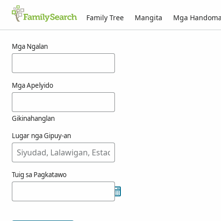
Family Tree
Mangita
Mga Handom
Mga resulta alang ni hrywnak
Mga Ngalan
Mga Apelyido
Gikinahanglan
Lugar nga Gipuy-an
Tuig sa Pagkatawo