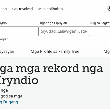
anan
Get Involved
Mga Kalihokan
lyido
Lugar nga Gipuy-an
Tuig sa Pagk
anglan
aysayan
Mga Profile sa Family Tree
Mg
ga mga rekord nga
Hryndio
 nga
ngod sa mga
og Dugang