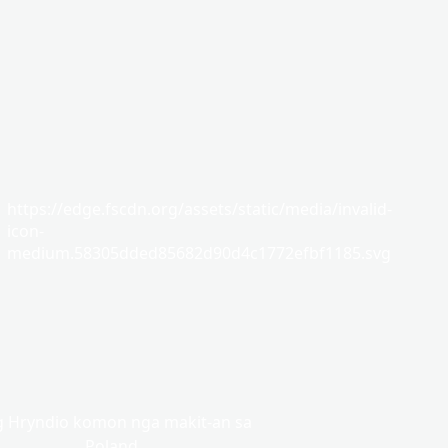
https://edge.fscdn.org/assets/static/media/invalid-
icon-
medium.58305dded85682d90d4c1772efbf1185.svg
 Hryndio komon nga makit-an sa
Poland.