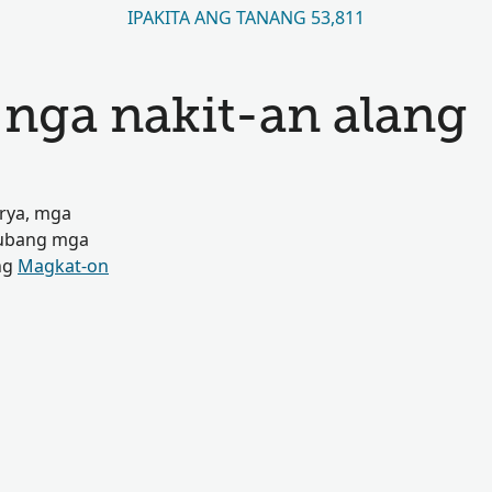
IPAKITA ANG TANANG 53,811
ga nakit-an alang
rya, mga
 ubang mga
ng
Magkat-on