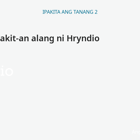
IPAKITA ANG TANANG 2
kit-an alang ni Hryndio
io
Ang