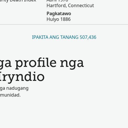
Hartford, Connecticut
Pagkatawo
Hulyo 1886
IPAKITA ANG TANANG 507,436
a profile nga
Hryndio
 nga nadugang
omunidad.