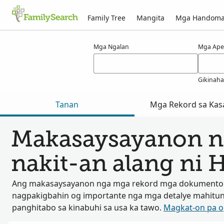
Family Tree
Mangita
Mga Handom
Mga resulta alang ni hryndio
Mga Ngalan
Mga Ape
Gikinah
Tanan
Mga Rekord sa Kas
Makasaysayanon n
nakit-an alang ni 
Ang makasaysayanon nga mga rekord mga dokumento
nagpakigbahin og importante nga mga detalye mahitu
panghitabo sa kinabuhi sa usa ka tawo.
Magkat-on pa 