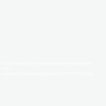
https://edge.fscdn.org/assets/static/media/invalid-
icon-
medium.58305dded85682d90d4c1772efbf1185.svg