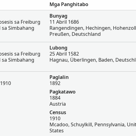
Mga Panghitabo
Bunyag
sesis sa Freiburg
11 Abril 1686
d sa Simbahang
Rangendingen, Hechingen, Hohenzoll
Preußen, Deutschland
Lubong
sesis sa Freiburg
25 Abril 1582
d sa Simbahang
Hagnau, Überlingen, Baden, Deutsch
Paglalin
 1910
1892
Pagkatawo
1884
Austria
Census
1910
Mcadoo, Schuylkill, Pennsylvania, Uni
States