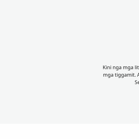
Kini nga mga li
mga tiggamit.
S