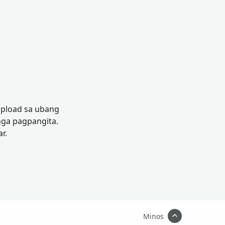
-upload sa ubang
ga pagpangita.
r.
Minos