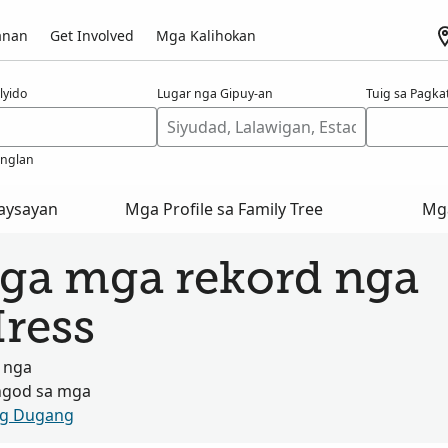
anan
Get Involved
Mga Kalihokan
lyido
Lugar nga Gipuy-an
Tuig sa Pagk
anglan
aysayan
Mga Profile sa Family Tree
Mg
ga mga rekord nga
Hress
 nga
ngod sa mga
og Dugang