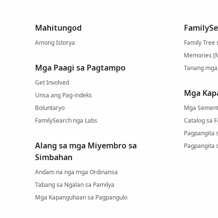
Mahitungod
FamilySe
Among Istorya
Family Tree
Memories [
Mga Paagi sa Pagtampo
Tanang mga
Get Involved
Mga Kap
Unsa ang Pag-indeks
Boluntaryo
Mga Sement
FamilySearch nga Labs
Catalog sa 
Pagpangita 
Alang sa mga Miyembro sa
Pagpangita 
Simbahan
Andam na nga mga Ordinansa
Tabang sa Ngalan sa Pamilya
Mga Kapanguhaan sa Pagpangulo