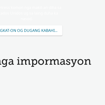
Hress komon nga makit-an diha sa
tados Unidos ug sa laing duha ka
nasod.
GKAT-ON OG DUGANG KABAHIN SA HRESS
nga impormasyon