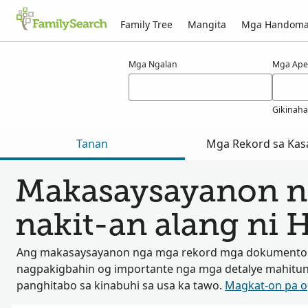
Family Tree
Mangita
Mga Handom
Mga resulta alang ni hress
Mga Ngalan
Mga Ape
Gikinah
Tanan
Mga Rekord sa Kas
Makasaysayanon n
nakit-an alang ni 
Ang makasaysayanon nga mga rekord mga dokumento
nagpakigbahin og importante nga mga detalye mahitu
panghitabo sa kinabuhi sa usa ka tawo.
Magkat-on pa 