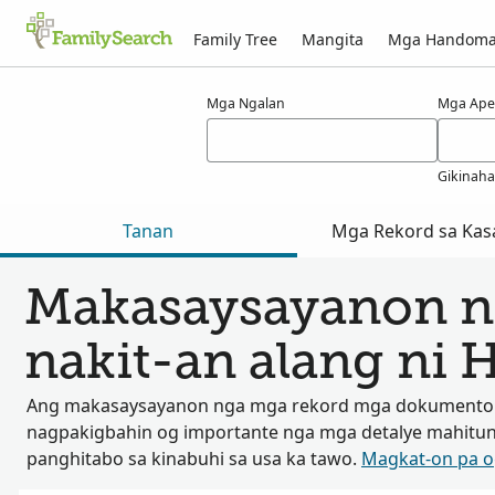
Family Tree
Mangita
Mga Handom
Mga resulta alang ni hranicza
Mga Ngalan
Mga Ape
Gikinah
Tanan
Mga Rekord sa Kas
Makasaysayanon n
nakit-an alang ni 
Ang makasaysayanon nga mga rekord mga dokumento
nagpakigbahin og importante nga mga detalye mahitu
panghitabo sa kinabuhi sa usa ka tawo.
Magkat-on pa 