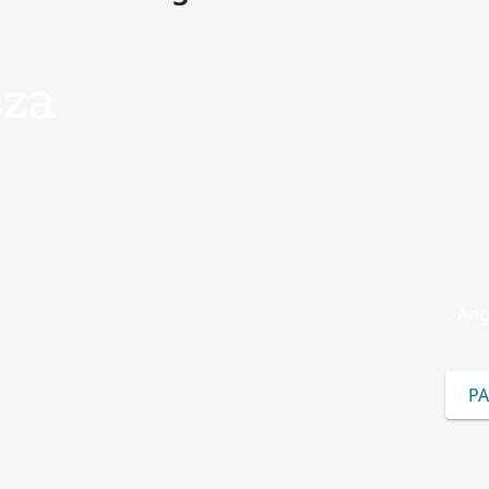
za
Ang
PA