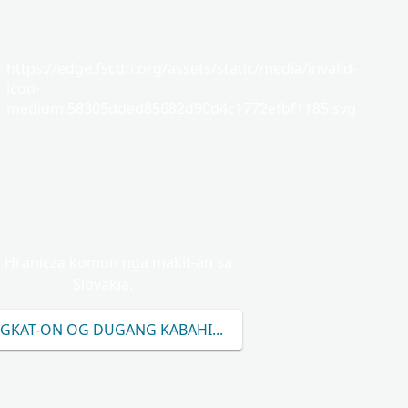
https://edge.fscdn.org/assets/static/media/invalid-
icon-
medium.58305dded85682d90d4c1772efbf1185.svg
 Hranicza komon nga makit-an sa
Slovakia.
GKAT-ON OG DUGANG KABAHIN SA HRANICZA