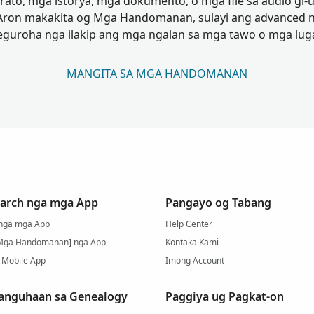
trato, mga istorya, mga dokumento, o mga file sa audio gi
 Aron makakita og Mga Handomanan, sulayi ang advanced n
eguroha nga ilakip ang mga ngalan sa mga tawo o mga luga
MANGITA SA MGA HANDOMANAN
arch nga mga App
Pangayo og Tabang
 nga mga App
Help Center
Mga Handomanan] nga App
Kontaka Kami
 Mobile App
Imong Account
anguhaan sa Genealogy
Paggiya ug Pagkat-on