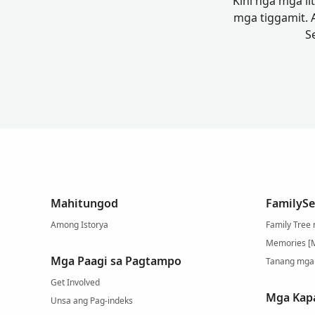
Kini nga mga li
mga tiggamit.
S
Mahitungod
FamilySe
Among Istorya
Family Tree
Memories [
Mga Paagi sa Pagtampo
Tanang mga
Get Involved
Mga Kap
Unsa ang Pag-indeks