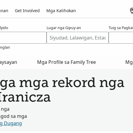
anan
Get Involved
Mga Kalihokan
lyido
Lugar nga Gipuy-an
Tuig sa Pagk
anglan
aysayan
Mga Profile sa Family Tree
Mg
ga mga rekord nga
Hranicza
 nga
ngod sa mga
og Dugang