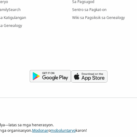
eryo
Sa Pagsugod
FamilySearch
Sentro sa Pagkat-on
sa Katigulangan
Wiki sa Pagsiksik sa Genealogy
sa Genealogy
ilya—latas sa mga henerasyon.
 nga organisasyon.
Modonar
o
moboluntaryo
karon!